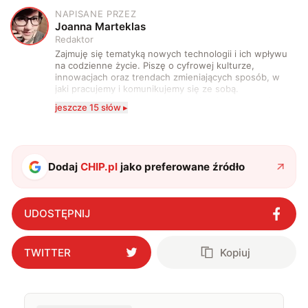
NAPISANE PRZEZ
J
Joanna Marteklas
Redaktor
Zajmuję się tematyką nowych technologii i ich wpływu
na codzienne życie. Piszę o cyfrowej kulturze,
innowacjach oraz trendach zmieniających sposób, w
jaki pracujemy i komunikujemy się ze sobą.
Szczególnie interesuje mnie relacja między rozwojem
jeszcze 15 słów ▸
technologii a współczesną popkulturą. W wolnych
chwilach zakopuję się w książkach i komiksach —
najczęściej w fantastyce i wuxia.
Dodaj
CHIP.pl
jako preferowane źródło
UDOSTĘPNIJ
TWITTER
Kopiuj