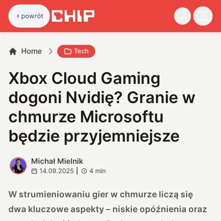
powrót
Home
Tech
Xbox Cloud Gaming
dogoni Nvidię? Granie w
chmurze Microsoftu
będzie przyjemniejsze
Michał Mielnik
M
14.09.2025
|
4
min
W strumieniowaniu gier w chmurze liczą się
dwa kluczowe aspekty – niskie opóźnienia oraz