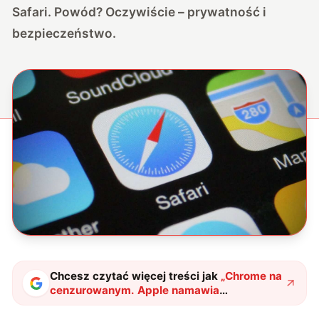
Safari
. Powód? Oczywiście – prywatność i
bezpieczeństwo.
Chcesz czytać więcej treści jak
„
Chrome na
cenzurowanym. Apple namawia
użytkowników iPhone’ów do powrotu do
Safari?
"
?