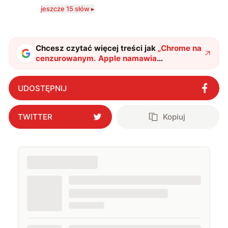
Szczególnie interesuje mnie relacja między rozwojem
jeszcze 15 słów ▸
technologii a współczesną popkulturą. W wolnych
chwilach zakopuję się w książkach i komiksach —
najczęściej w fantastyce i wuxia.
Chcesz czytać więcej treści jak
„
Chrome na
cenzurowanym. Apple namawia
użytkowników iPhone’ów do powrotu do
Safari?
"
?
UDOSTĘPNIJ
TWITTER
Kopiuj