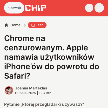
powrót
Home
Tech
Chrome na
cenzurowanym. Apple
namawia użytkowników
iPhone’ów do powrotu do
Safari?
Joanna Marteklas
J
23.10.2025
|
4
min
Pytanie „której przeglądarki używasz?”