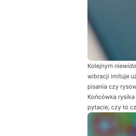
Kolejnym
niewid
wibracji imituje 
pisania czy ryso
Końcówka rysika 
pytacie, czy to c