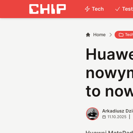
Tech
Tes
Home
Tec
Huawe
nowym
to no
Arkadiusz Dz
A
11.10.2025
|
Huawei MatePad 1