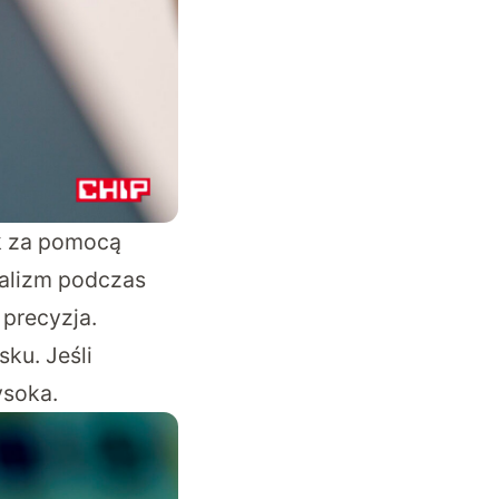
ik za pomocą
ealizm podczas
precyzja.
ku. Jeśli
ysoka.