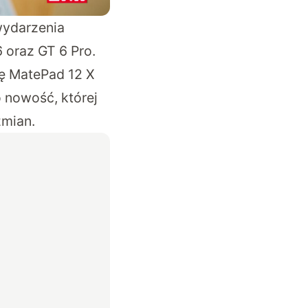
wydarzenia
6 oraz GT 6 Pro
.
ię MatePad 12 X
o nowość, której
zmian.