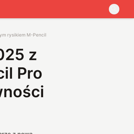
m rysikiem M-Pencil Pro to nowy wymiar kreatywności
025 z
il Pro
wności
arze z nową