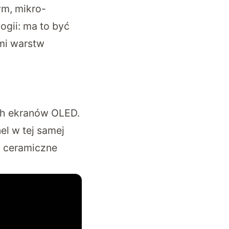
ym, mikro-
gii: ma to być
mi warstw
ch ekranów OLED.
el w tej samej
i ceramiczne