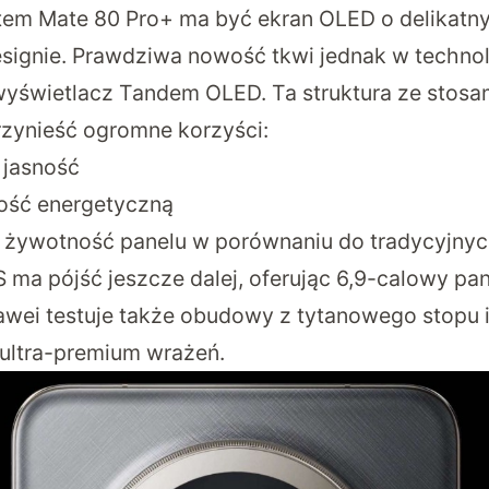
em Mate 80 Pro+ ma być ekran OLED o delikatn
ignie. Prawdziwa nowość tkwi jednak w technolo
świetlacz Tandem OLED. Ta struktura ze stosa
zynieść ogromne korzyści:
 jasność
ość energetyczną
ą żywotność panelu w porównaniu do tradycyjny
ma pójść jeszcze dalej, oferując 6,9-calowy pan
uawei testuje także obudowy z tytanowego stopu 
ultra-premium wrażeń.