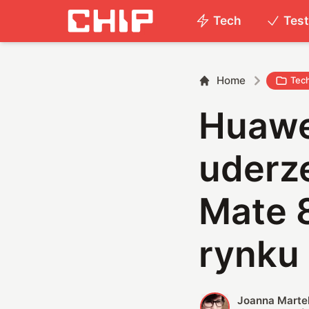
Tech
Tes
Home
Tec
Huawe
uderz
Mate 
rynku
Joanna Marte
J