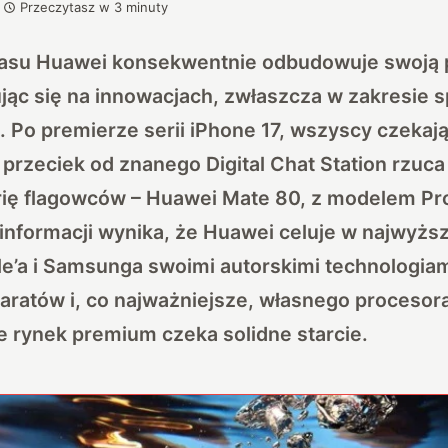
Przeczytasz w
3
minuty
asu Huawei konsekwentnie odbudowuje swoją 
jąc się na innowacjach, zwłaszcza w zakresie s
 Po premierze serii iPhone 17, wszyscy czekaj
przeciek od znanego Digital Chat Station rzuca
ię flagowców – Huawei Mate 80, z modelem Pro
nformacji wynika, że Huawei celuje w najwyższ
e’a i Samsunga swoimi autorskimi technologiam
aratów i, co najważniejsze, własnego procesora
e rynek premium czeka solidne starcie.