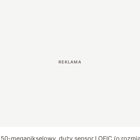
50-megapikselowy, duży sensor LOFIC (o rozmiar