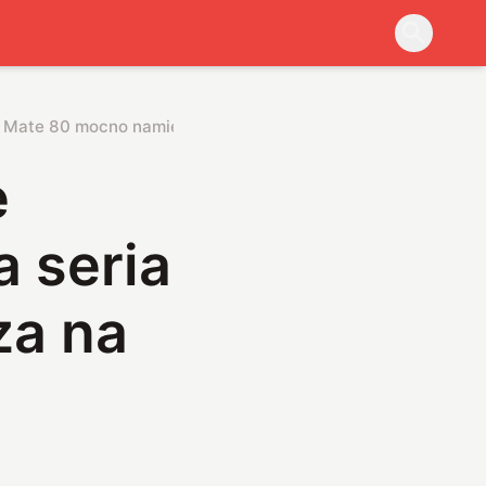
a Mate 80 mocno namiesza na rynku
e
 seria
za na