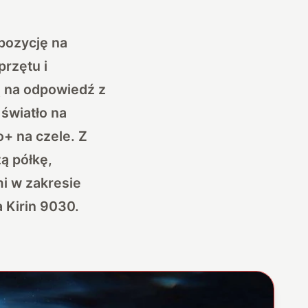
pozycję na
przętu i
ą na odpowiedź z
 światło na
+ na czele. Z
ą półkę,
i w zakresie
 Kirin 9030.