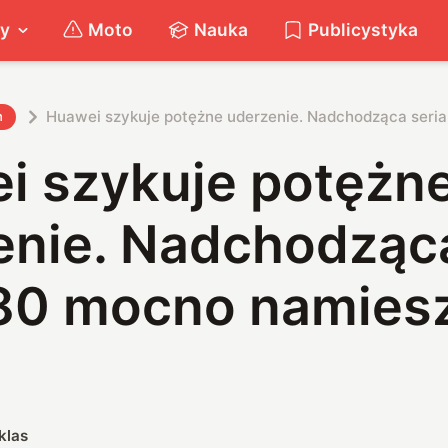
ty
Moto
Nauka
Publicystyka
Huawei szykuje potężne uderzenie. Nadchodząca seri
h
i szykuje potężn
enie. Nadchodząca
80 mocno namies
klas