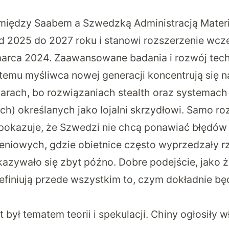
ędzy Saabem a Szwedzką Administracją Mater
d 2025 do 2027 roku i stanowi rozszerzenie wcz
marca 2024.
Zaawansowane badania i rozwój tech
temu myśliwca nowej generacji
koncentrują się 
arach, bo rozwiązaniach stealth oraz systemac
ch) określanych jako lojalni skrzydłowi. Samo ro
okazuje, że Szwedzi nie chcą ponawiać błędów
niowych, gdzie obietnice często wyprzedzały r
kazywało się zbyt późno. Dobre podejście, jako 
finiują przede wszystkim to, czym dokładnie bę
t był tematem teorii i spekulacji. Chiny ogłosiły w