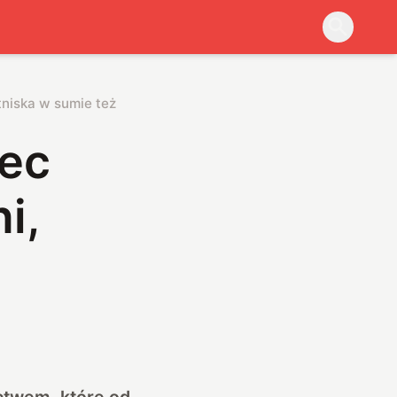
tniska w sumie też
iec
i,
ctwem, które od