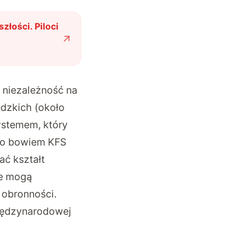
złości. Piloci
ą niezależność na
edzkich (około
ystemem, który
 To bowiem KFS
ać kształt
je mogą
obronności.
międzynarodowej