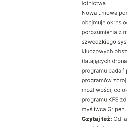
lotnictwa
Nowa umowa pomi
obejmuje okres o
porozumienia z 
szwedzkiego sys
kluczowych obsz
(latających drona
programu badań p
programów zbroje
możliwości, co o
programu KFS zde
myśliwca Gripen.
Czytaj też:
Od la