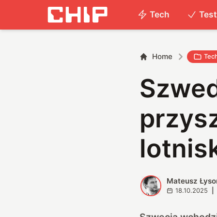
Tech
Tes
Home
Tec
Szwed
przysz
lotnis
Mateusz Łyso
M
18.10.2025
|
Szwecja wchodzi