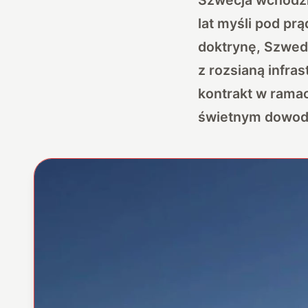
lat myśli pod p
doktrynę, Szwedz
z rozsianą infra
kontrakt w ram
świetnym dowo