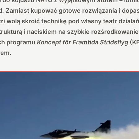
rąd. Zamiast kupować gotowe rozwiązania i dop
i wolą skroić technikę pod własny teatr działań:
strukturą i naciskiem na szybkie rozśrodkowani
ach programu
Koncept för Framtida Stridsflyg
(KF
dem.