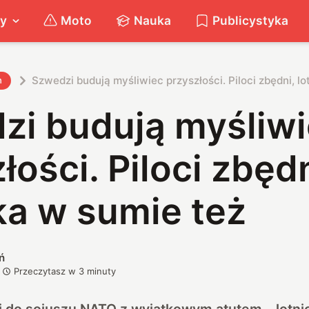
ty
Moto
Nauka
Publicystyka
Szwedzi budują myśliwiec przyszłości. Piloci zbędni, lo
h
zi budują myśliw
łości. Piloci zbędn
ka w sumie też
ń
Przeczytasz w
3
minuty
 do sojuszu NATO z wyjątkowym atutem – lotni