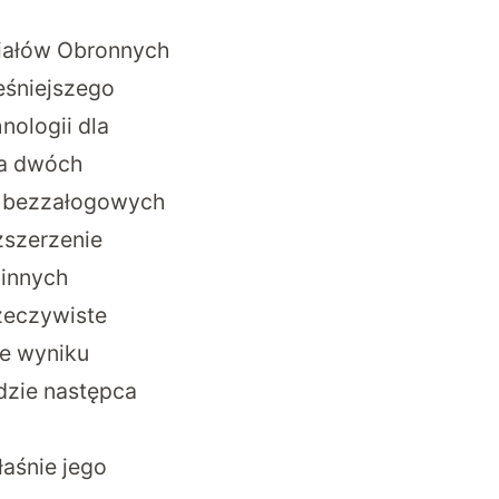
iałów Obronnych
eśniejszego
nologii dla
na dwóch
h bezzałogowych
zszerzenie
 innych
zeczywiste
że wyniku
dzie następca
łaśnie jego