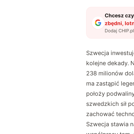
Chcesz czyt
zbędni, lot
Dodaj CHIP.p
Szwecja inwestuje
kolejne dekady. 
238 milionów dol
ma zastąpić lege
położy podwaliny
szwedzkich sił p
zachować techno
Szwecja stawia n