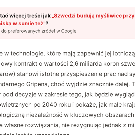
ać więcej treści jak
„
Szwedzi budują myśliwiec przys
niska w sumie też
"
?
l do preferowanych źródeł w Google
 w technologie, które mają zapewnić jej lotnicz
Nowy kontrakt o wartości 2,6 miliarda koron szw
arów) stanowi istotne przyspieszenie prac nad s
ndarnego Gripena, choć wyjdzie znacznie dalej.
 pod decyzje w zakresie tego, jak będzie wygląd
owietrznych po 2040 roku i pokaże, jak małe kra
logiczną niezależność w kluczowych obszarach 
a własne rozwiązania, nie rezygnując jednak z 