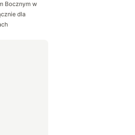
iem Bocznym w
cznie dla
ach