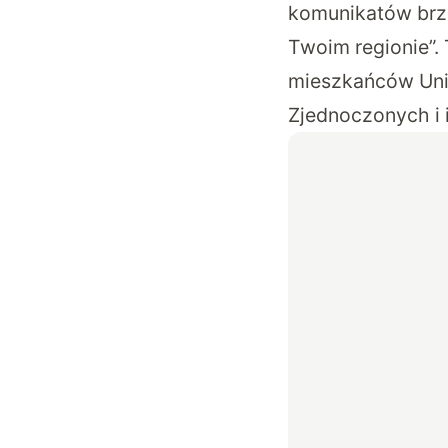
komunikatów brzm
Twoim regionie”.
mieszkańców Unii
Zjednoczonych i i