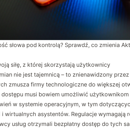
ść słowa pod kontrolą? Sprawdź, co zmienia Akt
ją siłę, z której skorzystają użytkownicy
mian nie jest tajemnicą – to znienawidzony prze
h zmusza firmy technologiczne do większej ot
ik dostępu musi bowiem umożliwić użytkownikom
wień w systemie operacyjnym, w tym dotyczący
i i wirtualnych asystentów. Regulacje wymagają 
wcy usług otrzymali bezpłatny dostęp do tych s