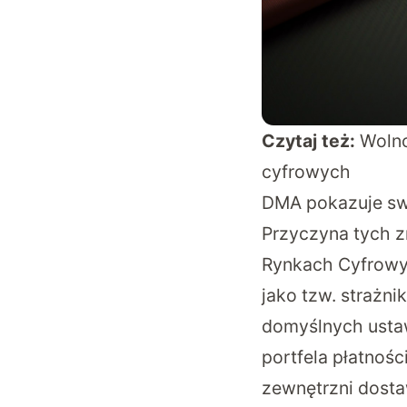
Czytaj też:
Wolno
cyfrowych
DMA pokazuje swo
Przyczyna tych z
Rynkach Cyfrowyc
jako tzw. strażn
domyślnych usta
portfela płatnośc
zewnętrzni dosta