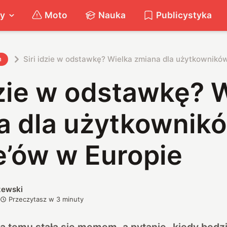
ty
Moto
Nauka
Publicystyka
Siri idzie w odstawkę? Wielka zmiana dla użytkownikó
h
dzie w odstawkę? 
a dla użytkownik
e’ów w Europie
zewski
Przeczytasz w
3
minuty
ata temu stała się memem, a pytanie „kiedy będzi