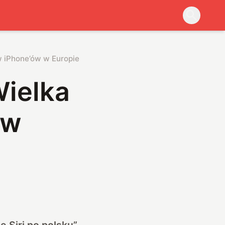
w iPhone’ów w Europie
Wielka
ów
e Siri po polsku”