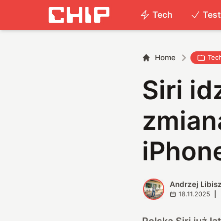
Tech
Tes
Home
Tec
Siri i
zmian
iPhon
Andrzej Libis
A
18.11.2025
|
Polska Siri już l