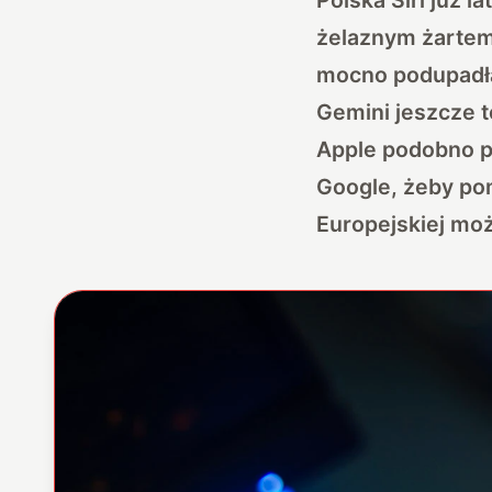
żelaznym żartem 
mocno podupadła
Gemini jeszcze t
Apple podobno
p
Google
, żeby po
Europejskiej moż