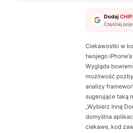
Dodaj
CHIP.
Częściej poj
Ciekawostki w kod
twojego iPhone’a
Wygląda bowiem 
możliwość pozbyc
analizy framewor
sugerujące taką 
„Wybierz Inną Do
domyślna aplikac
ciekawe,
kod zaw