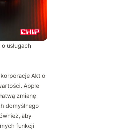
 o usługach
z korporacje
Akt o
wartości
. Apple
 łatwą zmianę
ch domyślnego
również, aby
amych funkcji