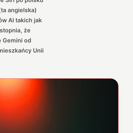
ta angielska)
 AI takich jak
stopnia, że
ę Gemini od
mieszkańcy Unii