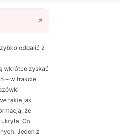
szybko oddalić z
ą wkrótce zyskać
o – w trakcie
kazówki
e takie jak
ormacją, że
 ukryta. Co
lnych
. Jeden z