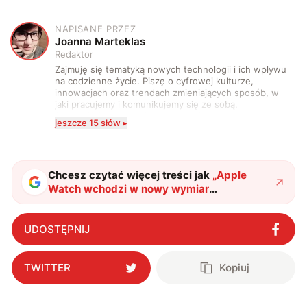
NAPISANE PRZEZ
J
Joanna Marteklas
Redaktor
Zajmuję się tematyką nowych technologii i ich wpływu
na codzienne życie. Piszę o cyfrowej kulturze,
innowacjach oraz trendach zmieniających sposób, w
jaki pracujemy i komunikujemy się ze sobą.
Szczególnie interesuje mnie relacja między rozwojem
jeszcze 15 słów ▸
technologii a współczesną popkulturą. W wolnych
chwilach zakopuję się w książkach i komiksach —
najczęściej w fantastyce i wuxia.
Chcesz czytać więcej treści jak
„
Apple
Watch wchodzi w nowy wymiar
komunikacji. Koniec z martwieniem się o
zasięg?
"
?
UDOSTĘPNIJ
TWITTER
Kopiuj