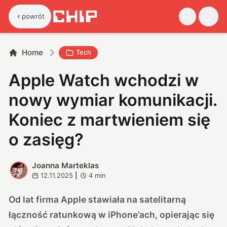
powrót
Home
Tech
Apple Watch wchodzi w
nowy wymiar komunikacji.
Koniec z martwieniem się
o zasięg?
Joanna Marteklas
J
12.11.2025
|
4
min
Od lat firma Apple stawiała na satelitarną
łączność ratunkową w iPhone’ach, opierając się