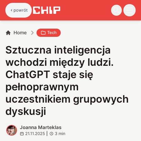
powrót
Home
Tech
Sztuczna inteligencja
wchodzi między ludzi.
ChatGPT staje się
pełnoprawnym
uczestnikiem grupowych
dyskusji
Joanna Marteklas
J
21.11.2025
|
3
min