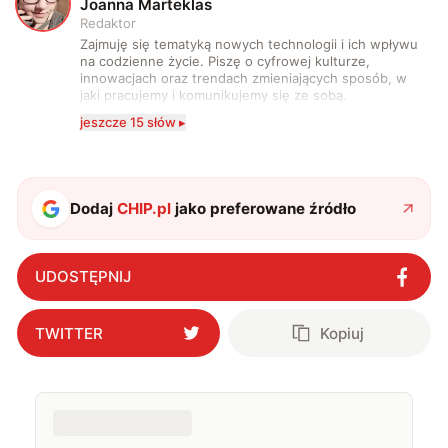
J
Joanna Marteklas
Redaktor
Zajmuję się tematyką nowych technologii i ich wpływu
na codzienne życie. Piszę o cyfrowej kulturze,
innowacjach oraz trendach zmieniających sposób, w
jaki pracujemy i komunikujemy się ze sobą.
Szczególnie interesuje mnie relacja między rozwojem
jeszcze 15 słów ▸
technologii a współczesną popkulturą. W wolnych
chwilach zakopuję się w książkach i komiksach —
najczęściej w fantastyce i wuxia.
Dodaj
CHIP.pl
jako preferowane źródło
UDOSTĘPNIJ
TWITTER
Kopiuj