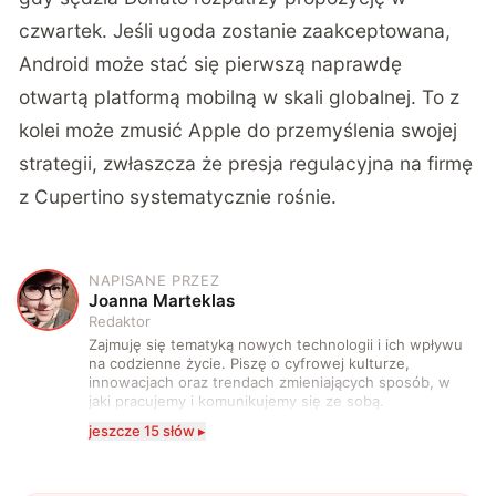
czwartek. Jeśli ugoda zostanie zaakceptowana,
Android może stać się pierwszą naprawdę
otwartą platformą mobilną w skali globalnej. To z
kolei może zmusić Apple do przemyślenia swojej
strategii, zwłaszcza że presja regulacyjna na firmę
z Cupertino systematycznie rośnie.
NAPISANE PRZEZ
J
Joanna Marteklas
Redaktor
Zajmuję się tematyką nowych technologii i ich wpływu
na codzienne życie. Piszę o cyfrowej kulturze,
innowacjach oraz trendach zmieniających sposób, w
jaki pracujemy i komunikujemy się ze sobą.
Szczególnie interesuje mnie relacja między rozwojem
jeszcze 15 słów ▸
technologii a współczesną popkulturą. W wolnych
chwilach zakopuję się w książkach i komiksach —
najczęściej w fantastyce i wuxia.