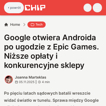
powrót
Home
Tech
Google otwiera Androida
po ugodzie z Epic Games.
Niższe opłaty i
konkurencyjne sklepy
Joanna Marteklas
J
05.11.2025
|
4
min
Po pięciu latach sądowych batalii wreszcie
widać światło w tunelu. Sprawa między Google