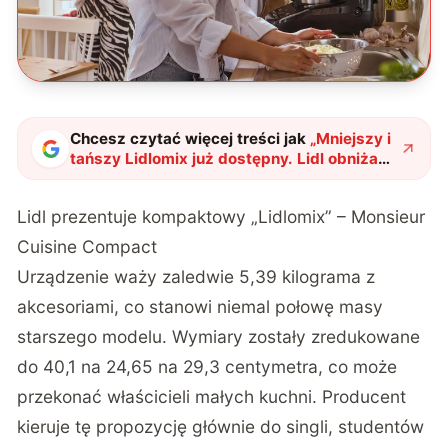
Chcesz czytać więcej treści jak
„
Mniejszy i
tańszy Lidlomix już dostępny. Lidl obniża
próg wejścia w świat robotów
kuchennych
"
?
Lidl prezentuje kompaktowy „Lidlomix” – Monsieur
Cuisine Compact
Urządzenie waży zaledwie 5,39 kilograma z
akcesoriami, co stanowi niemal połowę masy
starszego modelu. Wymiary zostały zredukowane
do 40,1 na 24,65 na 29,3 centymetra, co może
przekonać właścicieli małych kuchni. Producent
kieruje tę propozycję głównie do singli, studentów