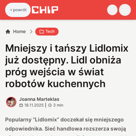
powrót
Home
Tech
Mniejszy i tańszy Lidlomix
już dostępny. Lidl obniża
próg wejścia w świat
robotów kuchennych
Joanna Marteklas
J
18.11.2025
|
3
min
Popularny “Lidlomix” doczekał się mniejszego
odpowiednika. Sieć handlowa rozszerza swoją