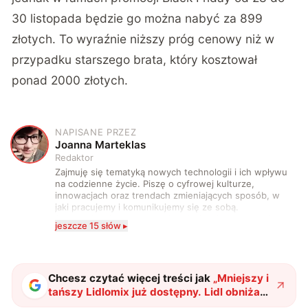
30 listopada będzie go można nabyć za 899
złotych. To wyraźnie niższy próg cenowy niż w
przypadku starszego brata, który kosztował
ponad 2000 złotych.
NAPISANE PRZEZ
J
Joanna Marteklas
Redaktor
Zajmuję się tematyką nowych technologii i ich wpływu
na codzienne życie. Piszę o cyfrowej kulturze,
innowacjach oraz trendach zmieniających sposób, w
jaki pracujemy i komunikujemy się ze sobą.
Szczególnie interesuje mnie relacja między rozwojem
jeszcze 15 słów ▸
technologii a współczesną popkulturą. W wolnych
chwilach zakopuję się w książkach i komiksach —
najczęściej w fantastyce i wuxia.
Chcesz czytać więcej treści jak
„
Mniejszy i
tańszy Lidlomix już dostępny. Lidl obniża
próg wejścia w świat robotów