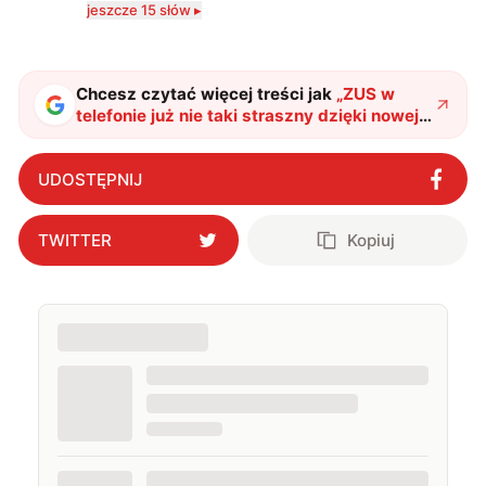
jeszcze 15 słów ▸
technologii a współczesną popkulturą. W wolnych
chwilach zakopuję się w książkach i komiksach —
najczęściej w fantastyce i wuxia.
Chcesz czytać więcej treści jak
„
ZUS w
telefonie już nie taki straszny dzięki nowej
funkcji. mObywatel pokaże Twoją przyszłą
emeryturę
"
?
UDOSTĘPNIJ
TWITTER
Kopiuj