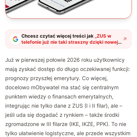
Chcesz czytać więcej treści jak
„
ZUS w
telefonie już nie taki straszny dzięki nowej
funkcji. mObywatel pokaże Twoją przyszłą
emeryturę
"
?
Już w pierwszej połowie 2026 roku użytkownicy
mają zyskać dostęp do długo oczekiwanej funkcji:
prognozy przyszłej emerytury. Co więcej,
docelowo mObywatel ma stać się centralnym
punktem wiedzy o finansach emerytalnych,
integrując nie tylko dane z ZUS (I i II filar), ale –
jeśli uda się dogadać z rynkiem – także środki
zgromadzone w III filarze (IKE, IKZE, PPK). To nie
tylko ułatwienie logistyczne, ale przede wszystkim