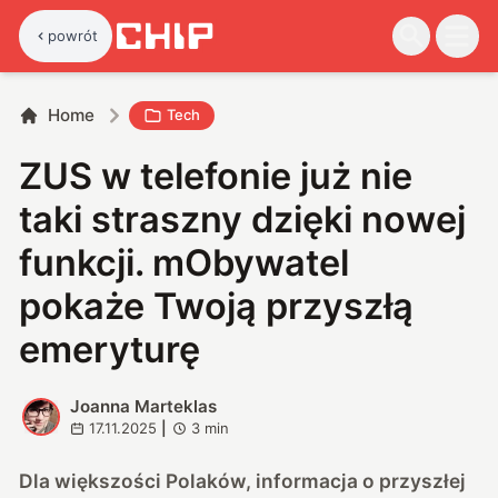
powrót
Home
Tech
ZUS w telefonie już nie
taki straszny dzięki nowej
funkcji. mObywatel
pokaże Twoją przyszłą
emeryturę
Joanna Marteklas
J
17.11.2025
|
3
min
Dla większości Polaków, informacja o przyszłej