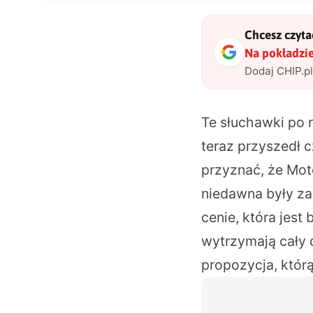
Chcesz czytać
Na pokładzie
Dodaj CHIP.p
Te słuchawki po r
teraz przyszedł c
przyznać, że Mot
niedawna były za
cenie, która jest
wytrzymają cały d
propozycja, któr