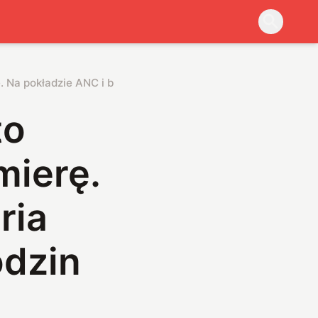
. Na pokładzie ANC i bateria trzymająca ponad 40 godzin
to
mierę.
ria
odzin