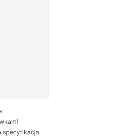
e
ówkami
h specyfikacja