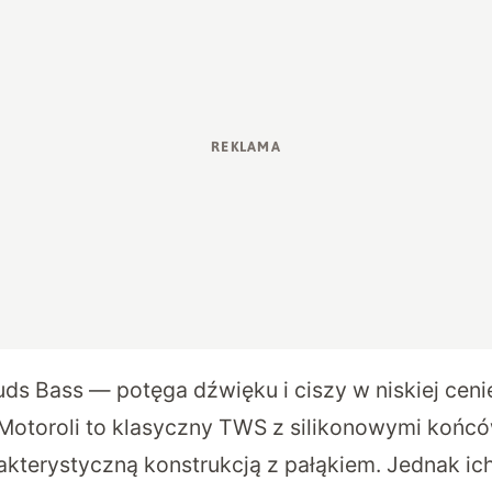
ds Bass — potęga dźwięku i ciszy w niskiej ceni
Motoroli to klasyczny TWS z silikonowymi końc
akterystyczną konstrukcją z pałąkiem. Jednak ic