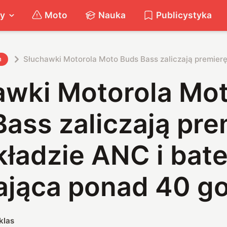
ty
Moto
Nauka
Publicystyka
Słuchawki Motorola Moto Buds Bass zaliczają premierę
h
awki Motorola Mo
ass zaliczają pre
ładzie ANC i bate
ająca ponad 40 g
klas