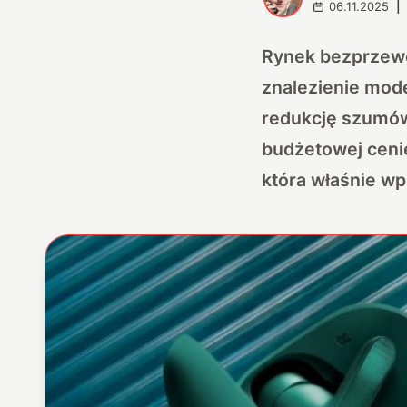
06.11.2025
|
Rynek bezprzewo
znalezienie mode
redukcję szumów 
budżetowej ceni
która właśnie w