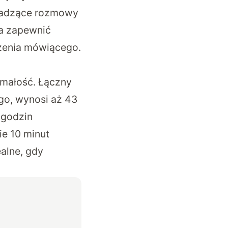
wadzące rozmowy
ma zapewnić
czenia mówiącego.
ymałość. Łączny
ego, wynosi aż 43
 godzin
ie 10 minut
ealne, gdy