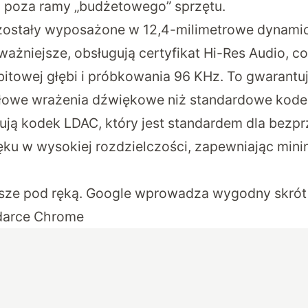
 poza ramy „budżetowego” sprzętu.
zostały wyposażone w 12,4-milimetrowe dynami
ważniejsze, obsługują certyfikat Hi-Res Audio, c
bitowej głębi i próbkowania 96 KHz. To gwarantuj
ółowe wrażenia dźwiękowe niż standardowe kode
ują kodek LDAC, który jest standardem dla be
ęku w wysokiej rozdzielczości, zapewniając mini
sze pod ręką. Google wprowadza wygodny skrót 
ądarce Chrome