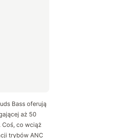
uds Bass oferują
ającej aż 50
. Coś, co wciąż
acji trybów ANC