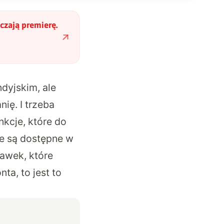
czają premierę.
dyjskim, ale
nię. I trzeba
kcje, które do
le są dostępne w
hawek, które
ta, to jest to