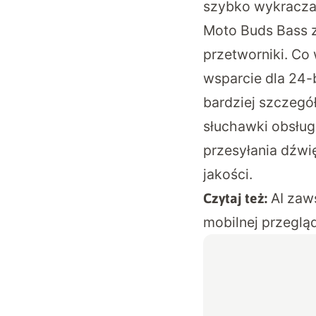
szybko wykracza
Moto Buds Bass 
przetworniki. Co 
wsparcie dla 24-
bardziej szczeg
słuchawki obsług
przesyłania dźwi
jakości.
AI zaw
Czytaj też:
mobilnej przegl