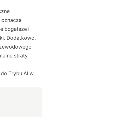
czne
o oznacza
e bogatsze i
ki. Dodatkowo,
zprzewodowego
malne straty
do Trybu AI w