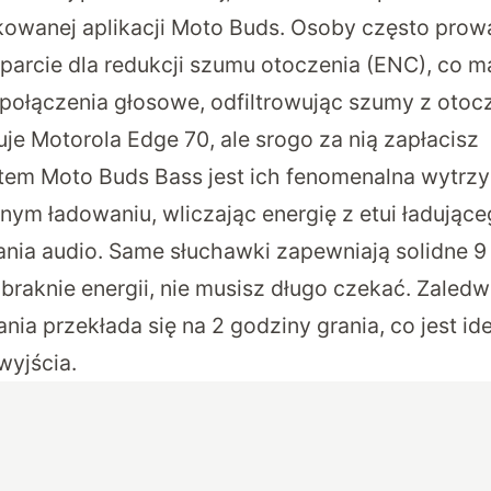
owanej aplikacji Moto Buds. Osoby często pro
parcie dla redukcji szumu otoczenia (ENC), co 
 połączenia głosowe, odfiltrowując szumy z oto
uje Motorola Edge 70, ale srogo za nią zapłacisz
em Moto Buds Bass jest ich fenomenalna wytrz
nym ładowaniu, wliczając energię z etui ładując
nia audio. Same słuchawki zapewniają solidne 9
braknie energii, nie musisz długo czekać. Zaledw
ia przekłada się na 2 godziny grania, co jest id
wyjścia.