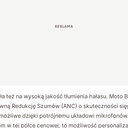
ła też na wysoką jakość tłumienia hałasu. Moto B
wną Redukcję Szumów (ANC) o skuteczności sięg
o możliwe dzięki potrójnemu układowi mikrofonów
dem w tej półce cenowej, to możliwość personaliz