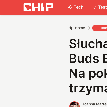
Tech
Tes
Home
Tec
Słuch
Buds B
Na pok
trzym
Joanna Marte
J