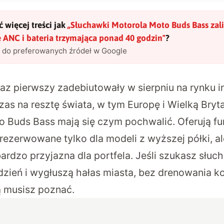
 więcej treści jak
„
Słuchawki Motorola Moto Buds Bass zali
 ANC i bateria trzymająca ponad 40 godzin
"
?
l do preferowanych źródeł w Google
az pierwszy zadebiutowały w sierpniu na rynku in
zas na resztę świata, w tym Europę i Wielką Bryta
o Buds Bass mają się czym pochwalić. Oferują fun
rezerwowane tylko dla modeli z wyższej półki, a
 bardzo przyjazna dla portfela. Jeśli szukasz słuc
zień i wygłuszą hałas miasta, bez drenowania kon
ą musisz poznać.