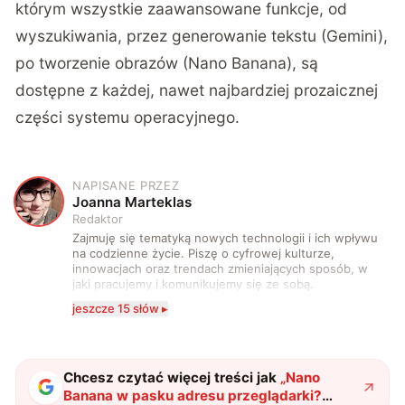
którym wszystkie zaawansowane funkcje, od
wyszukiwania, przez generowanie tekstu (Gemini),
po tworzenie obrazów (Nano Banana), są
dostępne z każdej, nawet najbardziej prozaicznej
części systemu operacyjnego.
NAPISANE PRZEZ
J
Joanna Marteklas
Redaktor
Zajmuję się tematyką nowych technologii i ich wpływu
na codzienne życie. Piszę o cyfrowej kulturze,
innowacjach oraz trendach zmieniających sposób, w
jaki pracujemy i komunikujemy się ze sobą.
Szczególnie interesuje mnie relacja między rozwojem
jeszcze 15 słów ▸
technologii a współczesną popkulturą. W wolnych
chwilach zakopuję się w książkach i komiksach —
najczęściej w fantastyce i wuxia.
Chcesz czytać więcej treści jak
„
Nano
Banana w pasku adresu przeglądarki?