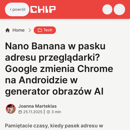
powrót
Home
Tech
Nano Banana w pasku
adresu przeglądarki?
Google zmienia Chrome
na Androidzie w
generator obrazów AI
Joanna Marteklas
J
25.11.2025
|
3
min
Pamiętacie czasy, kiedy pasek adresu w