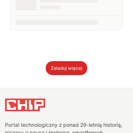
Załaduj więcej
Portal technologiczny z ponad
29
-letnią historią,
piszący o nauce i technice, smartfonach,