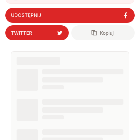
Google zmienia Chrome na Androidzie w
generator obrazów AI
"
?
UDOSTĘPNIJ
TWITTER
Kopiuj