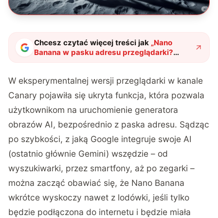
Chcesz czytać więcej treści jak
„
Nano
Banana w pasku adresu przeglądarki?
Google zmienia Chrome na Androidzie w
generator obrazów AI
"
?
W eksperymentalnej wersji przeglądarki w kanale
Canary pojawiła się ukryta funkcja, która pozwala
użytkownikom na uruchomienie generatora
obrazów AI, bezpośrednio z paska adresu
. Sądząc
po szybkości, z jaką Google integruje swoje AI
(ostatnio głównie Gemini) wszędzie – od
wyszukiwarki, przez smartfony, aż po zegarki –
można zacząć obawiać się, że Nano Banana
wkrótce wyskoczy nawet z lodówki, jeśli tylko
będzie podłączona do internetu i będzie miała