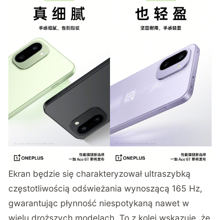
Ekran będzie się charakteryzował ultraszybką
częstotliwością odświeżania wynoszącą 165 Hz,
gwarantując płynność niespotykaną nawet w
wielu droższych modelach. To z kolei wskazuje, że