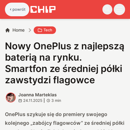
powrót
Home
Tech
Nowy OnePlus z najlepszą
baterią na rynku.
Smartfon ze średniej półki
zawstydzi flagowce
Joanna Marteklas
J
24.11.2025
|
3
min
OnePlus szykuje się do premiery swojego
kolejnego „zabójcy flagowców” ze średniej półki