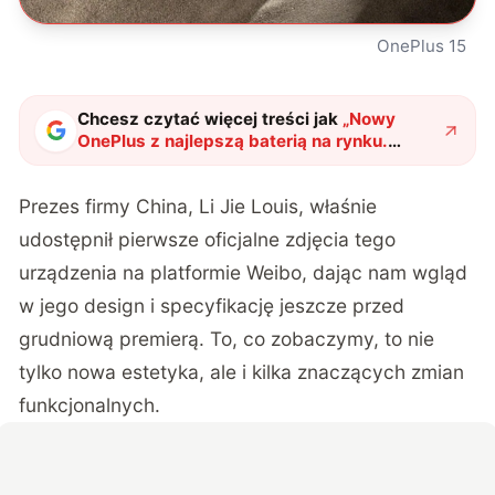
OnePlus 15
Chcesz czytać więcej treści jak
„
Nowy
OnePlus z najlepszą baterią na rynku.
Smartfon ze średniej półki zawstydzi
flagowce
"
?
Prezes firmy China, Li Jie Louis, właśnie
udostępnił pierwsze oficjalne zdjęcia tego
urządzenia na platformie Weibo
, dając nam wgląd
w jego design i specyfikację jeszcze przed
grudniową premierą. To, co zobaczymy, to nie
tylko nowa estetyka, ale i kilka znaczących zmian
funkcjonalnych.