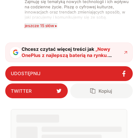
Zajmuję się tematyką nowych technologii i ich wpływu
na codzienne życie. Piszę o cyfrowej kulturze,
innowacjach oraz trendach zmieniających sposób, w
jaki pracujemy i komunikujemy się ze sobą.
Szczególnie interesuje mnie relacja między rozwojem
jeszcze 15 słów ▸
technologii a współczesną popkulturą. W wolnych
chwilach zakopuję się w książkach i komiksach —
najczęściej w fantastyce i wuxia.
Chcesz czytać więcej treści jak
„
Nowy
OnePlus z najlepszą baterią na rynku.
Smartfon ze średniej półki zawstydzi
flagowce
"
?
UDOSTĘPNIJ
TWITTER
Kopiuj