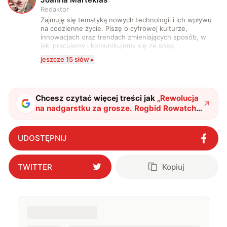
Redaktor
Zajmuję się tematyką nowych technologii i ich wpływu
na codzienne życie. Piszę o cyfrowej kulturze,
innowacjach oraz trendach zmieniających sposób, w
jaki pracujemy i komunikujemy się ze sobą.
Szczególnie interesuje mnie relacja między rozwojem
jeszcze 15 słów ▸
technologii a współczesną popkulturą. W wolnych
chwilach zakopuję się w książkach i komiksach —
najczęściej w fantastyce i wuxia.
Chcesz czytać więcej treści jak
„
Rewolucja
na nadgarstku za grosze. Rogbid Rowatch
D3 zmierzy Ci ciśnienie i EKG, a przy tym
nie zrujnuje portfela
"
?
UDOSTĘPNIJ
TWITTER
Kopiuj