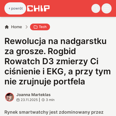
powrót
Home
Tech
Rewolucja na nadgarstku
za grosze. Rogbid
Rowatch D3 zmierzy Ci
ciśnienie i EKG, a przy tym
nie zrujnuje portfela
Joanna Marteklas
J
23.11.2025
|
3
min
Rynek smartwatchy jest zdominowany przez