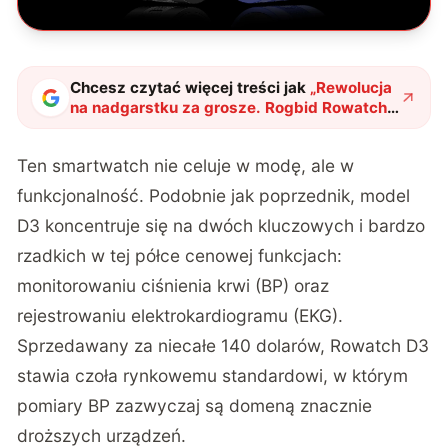
Chcesz czytać więcej treści jak
„
Rewolucja
na nadgarstku za grosze. Rogbid Rowatch
D3 zmierzy Ci ciśnienie i EKG, a przy tym
nie zrujnuje portfela
"
?
Ten smartwatch nie celuje w modę, ale w
funkcjonalność. Podobnie jak poprzednik, model
D3 koncentruje się na dwóch kluczowych i bardzo
rzadkich w tej półce cenowej funkcjach:
monitorowaniu ciśnienia krwi (BP) oraz
rejestrowaniu elektrokardiogramu (EKG).
Sprzedawany za niecałe 140 dolarów, Rowatch D3
stawia czoła rynkowemu standardowi, w którym
pomiary BP zazwyczaj są domeną znacznie
droższych urządzeń.