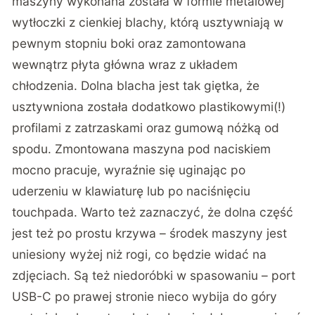
maszyny wykonana została w formie metalowej
wytłoczki z cienkiej blachy, którą usztywniają w
pewnym stopniu boki oraz zamontowana
wewnątrz płyta główna wraz z układem
chłodzenia. Dolna blacha jest tak giętka, że
usztywniona została dodatkowo plastikowymi(!)
profilami z zatrzaskami oraz gumową nóżką od
spodu. Zmontowana maszyna pod naciskiem
mocno pracuje, wyraźnie się uginając po
uderzeniu w klawiaturę lub po naciśnięciu
touchpada. Warto też zaznaczyć, że dolna część
jest też po prostu krzywa – środek maszyny jest
uniesiony wyżej niż rogi, co będzie widać na
zdjęciach. Są też niedoróbki w spasowaniu – port
USB-C po prawej stronie nieco wybija do góry