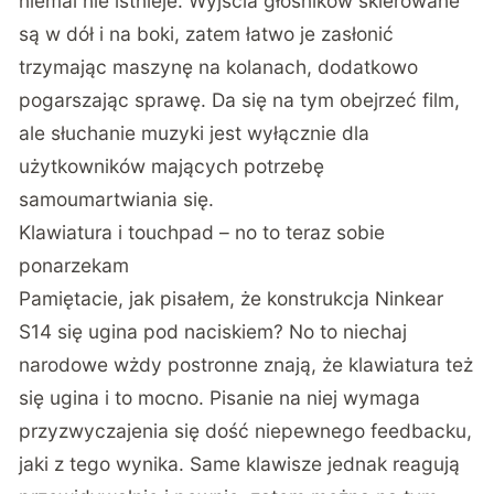
niemal nie istnieje. Wyjścia głośników skierowane
są w dół i na boki, zatem łatwo je zasłonić
trzymając maszynę na kolanach, dodatkowo
pogarszając sprawę. Da się na tym obejrzeć film,
ale słuchanie muzyki jest wyłącznie dla
użytkowników mających potrzebę
samoumartwiania się.
Klawiatura i touchpad – no to teraz sobie
ponarzekam
Pamiętacie, jak pisałem, że konstrukcja Ninkear
S14 się ugina pod naciskiem? No to niechaj
narodowe wżdy postronne znają, że klawiatura też
się ugina i to mocno. Pisanie na niej wymaga
przyzwyczajenia się dość niepewnego feedbacku,
jaki z tego wynika. Same klawisze jednak reagują