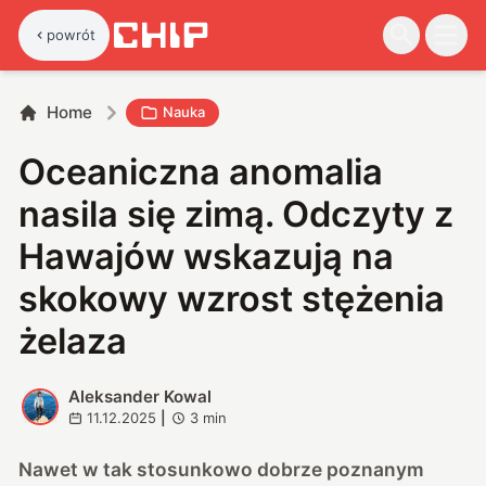
powrót
Home
Nauka
Oceaniczna anomalia
nasila się zimą. Odczyty z
Hawajów wskazują na
skokowy wzrost stężenia
żelaza
Aleksander Kowal
A
11.12.2025
|
3
min
Nawet w tak stosunkowo dobrze poznanym