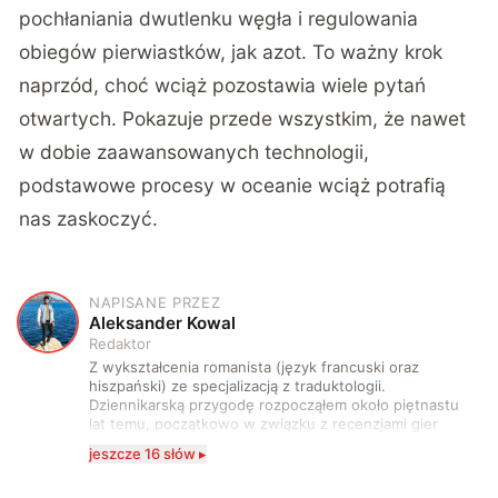
pochłaniania dwutlenku węgła i regulowania
obiegów pierwiastków, jak azot. To ważny krok
naprzód, choć wciąż pozostawia wiele pytań
otwartych. Pokazuje przede wszystkim, że nawet
w dobie zaawansowanych technologii,
podstawowe procesy w oceanie wciąż potrafią
nas zaskoczyć.
NAPISANE PRZEZ
A
Aleksander Kowal
Redaktor
Z wykształcenia romanista (język francuski oraz
hiszpański) ze specjalizacją z traduktologii.
Dziennikarską przygodę rozpocząłem około piętnastu
lat temu, początkowo w związku z recenzjami gier
komputerowych i filmów. Obecnie publikuję
jeszcze 16 słów ▸
zdecydowanie częściej na tematy związane z nauką
oraz technologią. W wolnym czasie uwielbiam