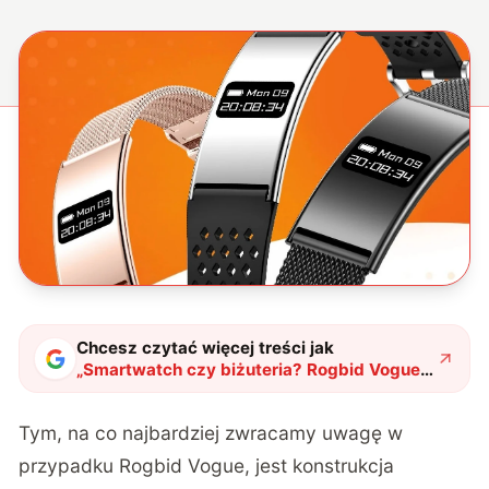
Chcesz czytać więcej treści jak
„
Smartwatch czy biżuteria? Rogbid Vogue
to najcieńsza opaska, jaką widzieliście
"
?
Tym, na co najbardziej zwracamy uwagę w
przypadku Rogbid Vogue, jest konstrukcja