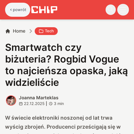
powrót
Home
Tech
Smartwatch czy
biżuteria? Rogbid Vogue
to najcieńsza opaska, jaką
widzieliście
Joanna Marteklas
J
22.12.2025
|
3
min
W świecie elektroniki noszonej od lat trwa
wyścig zbrojeń. Producenci prześcigają się w