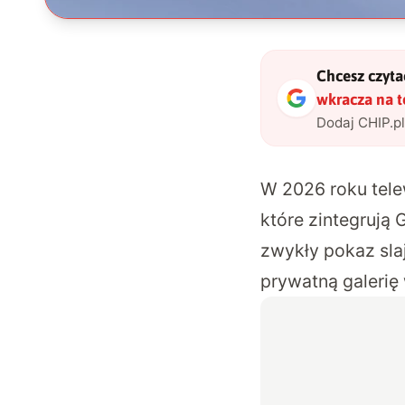
Chcesz czytać
wkracza na 
Dodaj CHIP.p
W 2026 roku tele
które zintegrują
zwykły pokaz slaj
prywatną galeri