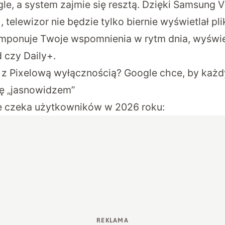
e, a system zajmie się resztą. Dzięki Samsung Vi
telewizor nie będzie tylko biernie wyświetlał pli
omponuje Twoje wspomnienia w rytm dnia, wyświet
d czy Daily+.
 z Pixelową wyłącznością? Google chce, by każd
ię „jasnowidzem”
e czeka użytkowników w 2026 roku: