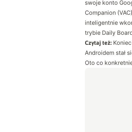
swoje konto Googl
Companion (VAC), 
inteligentnie wk
trybie Daily Boar
Koniec
Czytaj też:
Androidem stał s
Oto co konkretni