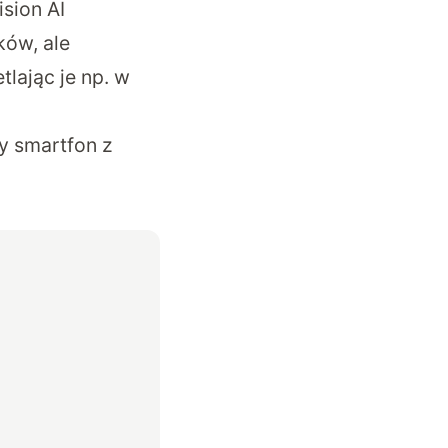
sion AI
ków, ale
lając je np. w
y smartfon z