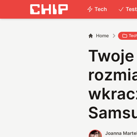
Tech
Tes
Home
Tec
Twoje
rozmi
wkrac
Sams
Joanna Marte
J