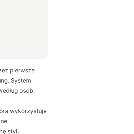
rzez pierwsze
ung. System
 według osób,
óra wykorzystuje
wne
nę stylu