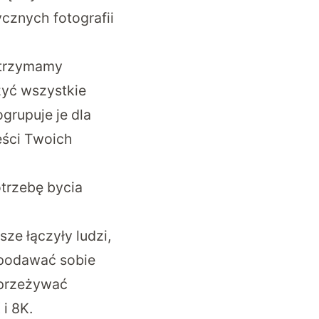
cznych fotografii
otrzymamy
zyć wszystkie
grupuje je dla
eści Twoich
trzebę bycia
ze łączyły ludzi,
 podawać sobie
e przeżywać
i 8K.