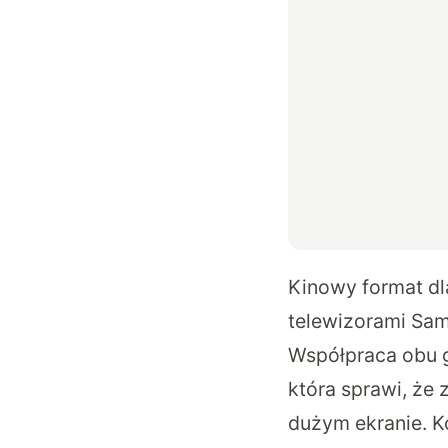
Kinowy format dla
telewizorami Sa
Współpraca obu gi
która sprawi, że 
dużym ekranie. K