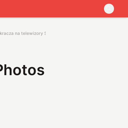
kracza na telewizory Samsung
Photos