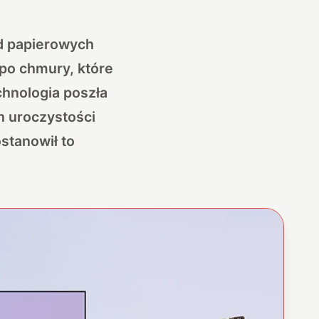
od papierowych
po chmury, które
hnologia poszła
h uroczystości
tanowił to