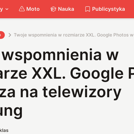
ty
Moto
Nauka
Publicystyka
Twoje wspomnienia w rozmiarze XXL. Google Photos w
h
 wspomnienia w
arze XXL. Google 
za na telewizory
ung
klas