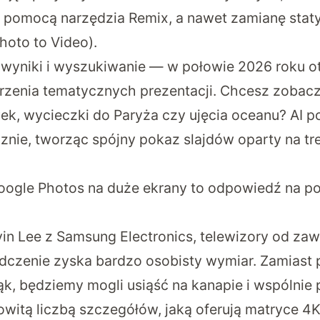
 pomocą narzędzia Remix, a nawet zamianę staty
Photo to Video).
 wyniki i wyszukiwanie — w połowie 2026 roku 
rzenia tematycznych prezentacji. Chcesz zobac
ek, wycieczki do Paryża czy ujęcia oceanu? AI po
znie, tworząc spójny pokaz slajdów oparty na tr
ogle Photos na duże ekrany to odpowiedź na po
in Lee z Samsung Electronics, telewizory od zaws
adczenie zyska bardzo osobisty wymiar. Zamiast
rąk, będziemy mogli usiąść na kanapie i wspólni
owitą liczbą szczegółów, jaką oferują matryce 4K 