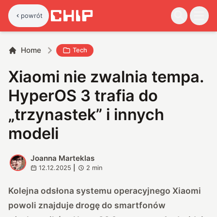
powrót
Home
Tech
Xiaomi nie zwalnia tempa.
HyperOS 3 trafia do
„trzynastek” i innych
modeli
Joanna Marteklas
J
12.12.2025
|
2
min
Kolejna odsłona systemu operacyjnego Xiaomi
powoli znajduje drogę do smartfonów