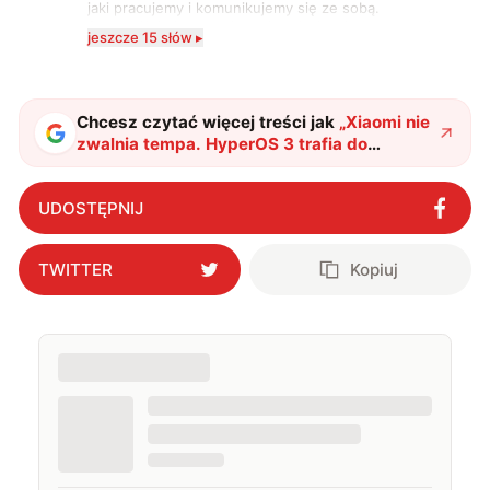
jaki pracujemy i komunikujemy się ze sobą.
Szczególnie interesuje mnie relacja między rozwojem
jeszcze 15 słów ▸
technologii a współczesną popkulturą. W wolnych
chwilach zakopuję się w książkach i komiksach —
najczęściej w fantastyce i wuxia.
Chcesz czytać więcej treści jak
„
Xiaomi nie
zwalnia tempa. HyperOS 3 trafia do
„trzynastek” i innych modeli
"
?
UDOSTĘPNIJ
TWITTER
Kopiuj