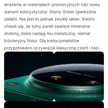
wrażenie w materiałach promocyjnych robi nowy
wariant kolorystyczny: Starry Green (gwiezdna
zieleń). Nie jest to jednak zwykły lakier. Xiaomi
chwali się, że tylny panel zawiera mineralne
drobiny, które nadają mu metaliczny, niemal
biżuteryjny finisz. Dla tradycjonalistów
przygotowano oczywiście klasyczną czerń i biel.