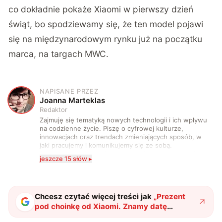
co dokładnie pokaże Xiaomi w pierwszy dzień
świąt, bo spodziewamy się, że ten model pojawi
się na międzynarodowym rynku już na początku
marca, na targach MWC.
NAPISANE PRZEZ
J
Joanna Marteklas
Redaktor
Zajmuję się tematyką nowych technologii i ich wpływu
na codzienne życie. Piszę o cyfrowej kulturze,
innowacjach oraz trendach zmieniających sposób, w
jaki pracujemy i komunikujemy się ze sobą.
Szczególnie interesuje mnie relacja między rozwojem
jeszcze 15 słów ▸
technologii a współczesną popkulturą. W wolnych
chwilach zakopuję się w książkach i komiksach —
najczęściej w fantastyce i wuxia.
Chcesz czytać więcej treści jak
„
Prezent
pod choinkę od Xiaomi. Znamy datę
premiery i wygląd Xiaomi 17 Ultra
"
?