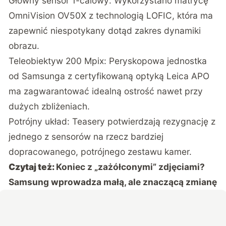
Główny sensor 1-calowy: Wykorzystano matrycę
OmniVision OV50X z technologią LOFIC, która ma
zapewnić niespotykany dotąd zakres dynamiki
obrazu.
Teleobiektyw 200 Mpix: Peryskopowa jednostka
od Samsunga z certyfikowaną optyką Leica APO
ma zagwarantować idealną ostrość nawet przy
dużych zbliżeniach.
Potrójny układ: Teasery potwierdzają rezygnację z
jednego z sensorów na rzecz bardziej
dopracowanego, potrójnego zestawu kamer.
Czytaj też:
Koniec z „zażółconymi” zdjęciami?
Samsung wprowadza małą, ale znaczącą zmianę