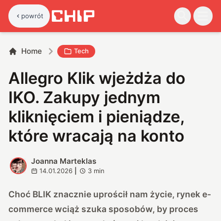
powrót
Home
Tech
Allegro Klik wjeżdża do
IKO. Zakupy jednym
kliknięciem i pieniądze,
które wracają na konto
Joanna Marteklas
J
14.01.2026
|
3
min
Choć BLIK znacznie uprościł nam życie, rynek e-
commerce wciąż szuka sposobów, by proces