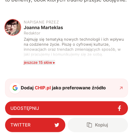
NAPISANE PRZEZ
J
Joanna Marteklas
Redaktor
Zajmuję się tematyką nowych technologii i ich wpływu
na codzienne życie. Piszę o cyfrowej kulturze,
innowacjach oraz trendach zmieniających sposób, w
jaki pracujemy i komunikujemy się ze sobą.
Szczególnie interesuje mnie relacja między rozwojem
jeszcze 15 słów ▸
technologii a współczesną popkulturą. W wolnych
chwilach zakopuję się w książkach i komiksach —
najczęściej w fantastyce i wuxia.
Dodaj
CHIP.pl
jako preferowane źródło
UDOSTĘPNIJ
TWITTER
Kopiuj