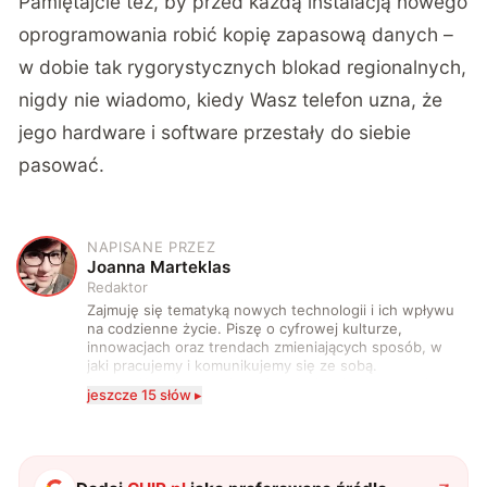
Pamiętajcie też, by przed każdą instalacją nowego
oprogramowania robić kopię zapasową danych –
w dobie tak rygorystycznych blokad regionalnych,
nigdy nie wiadomo, kiedy Wasz telefon uzna, że
jego hardware i software przestały do siebie
pasować.
NAPISANE PRZEZ
J
Joanna Marteklas
Redaktor
Zajmuję się tematyką nowych technologii i ich wpływu
na codzienne życie. Piszę o cyfrowej kulturze,
innowacjach oraz trendach zmieniających sposób, w
jaki pracujemy i komunikujemy się ze sobą.
Szczególnie interesuje mnie relacja między rozwojem
jeszcze 15 słów ▸
technologii a współczesną popkulturą. W wolnych
chwilach zakopuję się w książkach i komiksach —
najczęściej w fantastyce i wuxia.