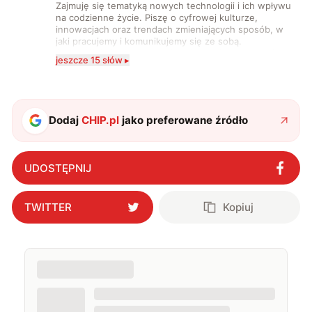
Zajmuję się tematyką nowych technologii i ich wpływu
na codzienne życie. Piszę o cyfrowej kulturze,
innowacjach oraz trendach zmieniających sposób, w
jaki pracujemy i komunikujemy się ze sobą.
Szczególnie interesuje mnie relacja między rozwojem
jeszcze 15 słów ▸
technologii a współczesną popkulturą. W wolnych
chwilach zakopuję się w książkach i komiksach —
najczęściej w fantastyce i wuxia.
Dodaj
CHIP.pl
jako preferowane źródło
UDOSTĘPNIJ
TWITTER
Kopiuj