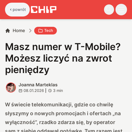
powrót
Home
Tech
Masz numer w T-Mobile?
Możesz liczyć na zwrot
pieniędzy
Joanna Marteklas
J
08.01.2026
|
3
min
W świecie telekomunikacji, gdzie co chwilę
słyszymy o nowych promocjach i ofertach „na
wyłączność”, rzadko zdarza się, by operator
sam z siebie oddawał gotówkę. Tym razem jest