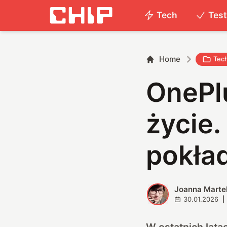
Tech
Tes
Home
Tec
OnePlu
życie.
pokła
Joanna Marte
J
30.01.2026
|
W ostatnich lat