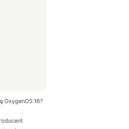
ają OxygenOS 16?
producent