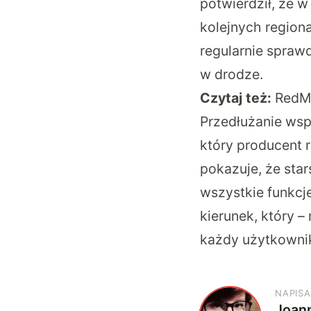
potwierdził, że 
kolejnych regiona
regularnie spraw
w drodze.
Czytaj też:
RedMa
Przedłużanie wsp
który producent 
pokazuje, że sta
wszystkie funkcj
kierunek, który 
każdy użytkownik 
NAPISA
Joan