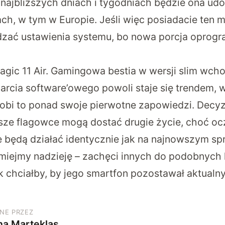
w najbliższych dniach i tygodniach będzie ona ud
ch, w tym w Europie. Jeśli więc posiadacie ten 
dzać ustawienia systemu, bo nowa porcja oprogr
gic 11 Air. Gamingowa bestia w wersji slim wch
arcia software’owego powoli staje się trendem, 
robi to ponad swoje pierwotne zapowiedzi. Decy
rsze flagowce mogą dostać drugie życie, choć oc
e będą działać identycznie jak na najnowszym sp
– miejmy nadzieję – zachęci innych do podobnyc
chciałby, by jego smartfon pozostawał aktualny 
NE PRZEZ
na Marteklas