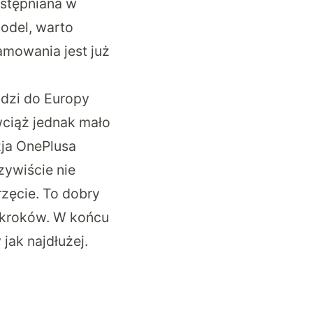
ostępniana w
model, warto
amowania jest już
odzi do Europy
wciąż jednak mało
zja OnePlusa
zywiście nie
rzęcie. To dobry
h kroków. W końcu
jak najdłużej.