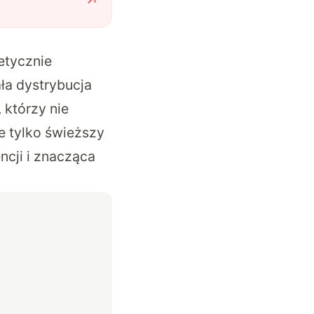
etycznie
ła dystrybucja
 którzy nie
e tylko świeższy
ncji i znacząca