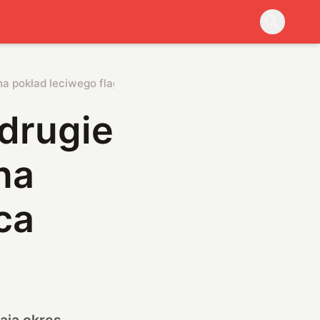
 na pokład leciwego flagowca
 drugie
na
ca
ają okres