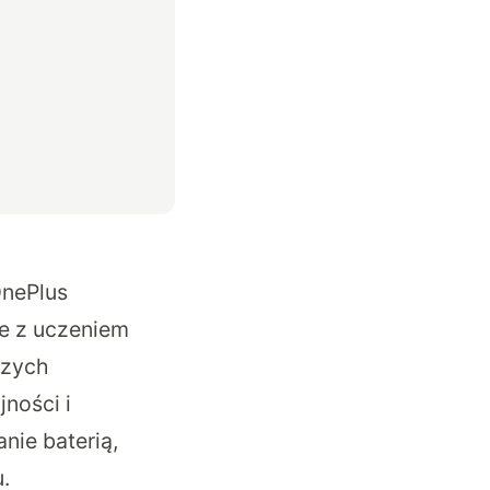
OnePlus
e z uczeniem
szych
jności i
nie baterią,
.