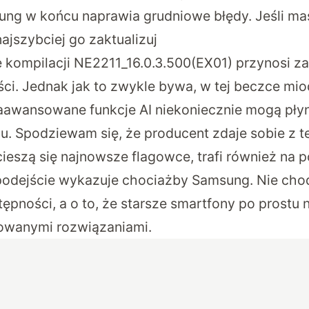
ng w końcu naprawia grudniowe błędy. Jeśli ma
ajszybciej go zaktualizuj
 kompilacji NE2211_16.0.3.500(EX01)
przynosi za
ci. Jednak jak to zwykle bywa, w tej beczce mio
Zaawansowane funkcje AI niekoniecznie mogą płyn
u. Spodziewam się, że producent zdaje sobie z t
ieszą się najnowsze flagowce, trafi również na 
podejście wykazuje chociażby Samsung. Nie chodz
ępności, a o to, że starsze smartfony po prostu 
owanymi rozwiązaniami.