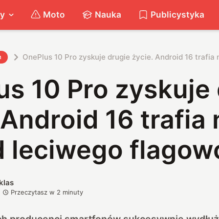
ty
Moto
Nauka
Publicystyka
OnePlus 10 Pro zyskuje drugie życie. Android 16 trafia
h
s 10 Pro zyskuje
 Android 16 trafia 
d leciwego flagow
klas
Przeczytasz w
2
minuty
ach producenci smartfonów sukcesywnie wydłuż