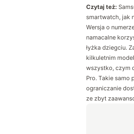
Czytaj też:
Samsu
smartwatch, jak n
Wersja o numerze
namacalne korzyś
łyżka dziegciu. 
kilkuletnim model
wszystko, czym c
Pro. Takie samo 
ograniczanie dost
ze zbyt zaawans