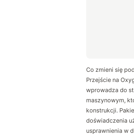
Co zmieni się po
Przejście na Oxyg
wprowadza do st
maszynowym, któ
konstrukcji. Paki
doświadczenia uż
usprawnienia w dz