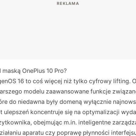
d maską OnePlus 10 Pro?
enOS 16 to coś więcej niż tylko cyfrowy lifting. 
arszego modelu zaawansowane funkcje związan
re do niedawna były domeną wyłącznie najnow
et ulepszeń koncentruje się na optymalizacji wyda
ytkownika, obejmując m.in. inteligentne zarządza
iałaniu aparatu czy poprawę płynności interfejsu