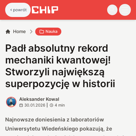
powrót
Home
Nauka
Padł absolutny rekord
mechaniki kwantowej!
Stworzyli największą
superpozycję w historii
Aleksander Kowal
A
30.01.2026
|
4
min
Najnowsze doniesienia z laboratoriów
Uniwersytetu Wiedeńskiego pokazują, że