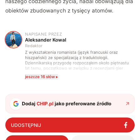
naszego codziennego życia, nadal obowiązują dla
obiektów zbudowanych z tysięcy atomów.
NAPISANE PRZEZ
A
Aleksander Kowal
Redaktor
Z wykształcenia romanista (język francuski oraz
hiszpański) ze specjalizacją z traduktologii.
Dziennikarską przygodę rozpocząłem około piętnastu
lat temu, początkowo w związku z recenzjami gier
komputerowych i filmów. Obecnie publikuję
jeszcze 16 słów ▸
zdecydowanie częściej na tematy związane z nauką
oraz technologią. W wolnym czasie uwielbiam
podróżować, śledzić kinowe i książkowe nowości, a
także uprawiać oraz oglądać sport.
Dodaj
CHIP.pl
jako preferowane źródło
UDOSTĘPNIJ