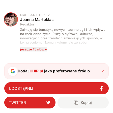
NAPISANE PRZEZ
J
Joanna Marteklas
Redaktor
Zajmuję się tematyką nowych technologii i ich wpływu
na codzienne życie. Piszę o cyfrowej kulturze,
innowacjach oraz trendach zmieniających sposób, w
jaki pracujemy i komunikujemy się ze sobą.
Szczególnie interesuje mnie relacja między rozwojem
jeszcze 15 słów ▸
technologii a współczesną popkulturą. W wolnych
chwilach zakopuję się w książkach i komiksach —
najczęściej w fantastyce i wuxia.
Dodaj
CHIP.pl
jako preferowane źródło
UDOSTĘPNIJ
TWITTER
Kopiuj