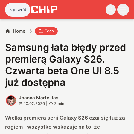
powrót
Home
Tech
Samsung łata błędy przed
premierą Galaxy S26.
Czwarta beta One UI 8.5
już dostępna
Joanna Marteklas
J
10.02.2026
|
2
min
Wielka premiera serii Galaxy S26 czai się tuż za
rogiem i wszystko wskazuje na to, że