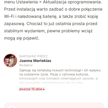
menu Ustawienia > Aktualizacja oprogramowania.
Przed instalacją warto zadbać o dobre połączenie
Wi-Fi i naładowaną baterię, a także zrobić kopię
zapasową. Chociaż to już ostatnia prosta przed
stabilnym wydaniem, pewne problemy wciąż
mogą się pojawić.
NAPISANE PRZEZ
J
Joanna Marteklas
Redaktor
Zajmuję się tematyką nowych technologii i ich wpływu
na codzienne życie. Piszę o cyfrowej kulturze,
innowacjach oraz trendach zmieniających sposób, w
jaki pracujemy i komunikujemy się ze sobą.
Szczególnie interesuje mnie relacja między rozwojem
jeszcze 15 słów ▸
technologii a współczesną popkulturą. W wolnych
chwilach zakopuję się w książkach i komiksach —
najczęściej w fantastyce i wuxia.