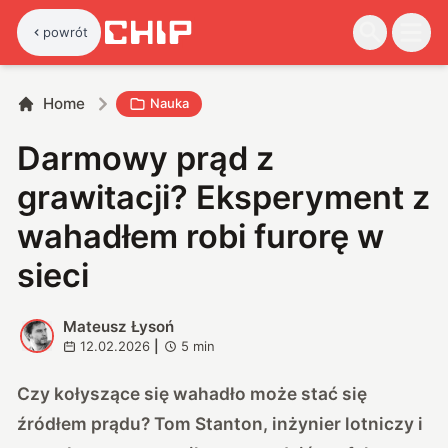
powrót
Home
Nauka
Darmowy prąd z
grawitacji? Eksperyment z
wahadłem robi furorę w
sieci
Mateusz Łysoń
M
12.02.2026
|
5
min
Czy kołyszące się wahadło może stać się
źródłem prądu? Tom Stanton, inżynier lotniczy i