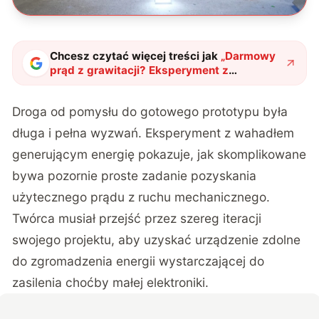
Chcesz czytać więcej treści jak
„
Darmowy
prąd z grawitacji? Eksperyment z
wahadłem robi furorę w sieci
"
?
Droga od pomysłu do gotowego prototypu była
długa i pełna wyzwań.
Eksperyment z wahadłem
generującym energię
pokazuje, jak skomplikowane
bywa pozornie proste zadanie pozyskania
użytecznego prądu z ruchu mechanicznego.
Twórca musiał przejść przez szereg iteracji
swojego projektu, aby uzyskać urządzenie zdolne
do zgromadzenia energii wystarczającej do
zasilenia choćby małej elektroniki.