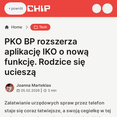
powrót
Home
Tech
PKO BP rozszerza
aplikację IKO o nową
funkcję. Rodzice się
ucieszą
Joanna Marteklas
J
05.02.2026
|
3
min
Załatwianie urzędowych spraw przez telefon
staje się coraz łatwiejsze, a swoją cegiełkę w tej