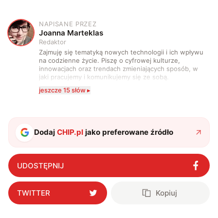
NAPISANE PRZEZ
J
Joanna Marteklas
Redaktor
Zajmuję się tematyką nowych technologii i ich wpływu
na codzienne życie. Piszę o cyfrowej kulturze,
innowacjach oraz trendach zmieniających sposób, w
jaki pracujemy i komunikujemy się ze sobą.
Szczególnie interesuje mnie relacja między rozwojem
jeszcze 15 słów ▸
technologii a współczesną popkulturą. W wolnych
chwilach zakopuję się w książkach i komiksach —
najczęściej w fantastyce i wuxia.
Dodaj
CHIP.pl
jako preferowane źródło
UDOSTĘPNIJ
TWITTER
Kopiuj