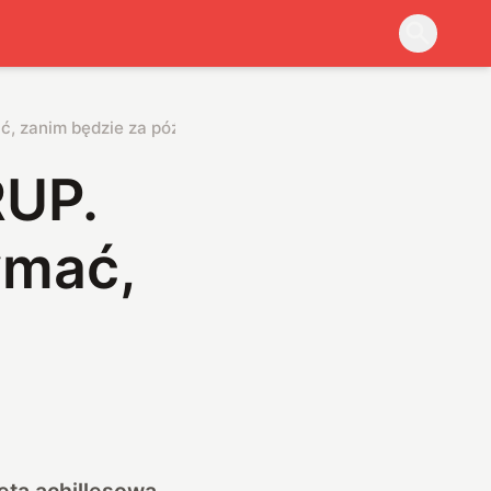
ć, zanim będzie za późno
RUP.
ymać,
ętą achillesową