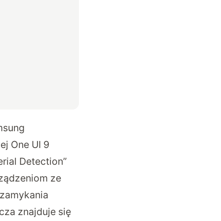
amsung
ej One UI 9
rial Detection”
rządzeniom ze
 zamykania
cza znajduje się