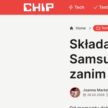
Tech
Tes
Home
Tec
Skład
Samsu
zanim
Joanna Marte
J
26.02.2026
|
Od momentu debi