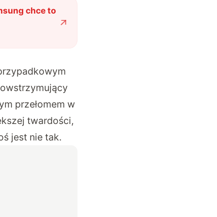
msung chce to
d przypadkowym
 powstrzymujący
jnym przełomem w
kszej twardości,
ś jest nie tak.