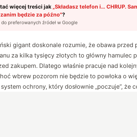
ać więcej treści jak
„
Składasz telefon i… CHRUP. Sa
 zanim będzie za późno
"
?
l do preferowanych źródeł w Google
ński gigant doskonale rozumie, że obawa prze
anu za kilka tysięcy złotych to główny hamulec
rzed zakupem. Dlatego właśnie pracuje nad kole
hoć wbrew pozorom nie będzie to powłoka o wię
y system ochrony, który dosłownie „poczuje”, że co