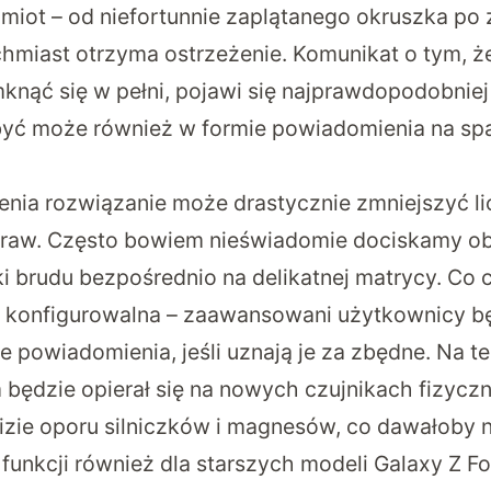
miot – od niefortunnie zaplątanego okruszka po 
hmiast otrzyma ostrzeżenie. Komunikat o tym, że
knąć się w pełni, pojawi się najprawdopodobniej
być może również w formie powiadomienia na s
żenia rozwiązanie może drastycznie zmniejszyć l
raw. Często bowiem nieświadomie dociskamy o
i brudu bezpośrednio na delikatnej matrycy. Co 
i konfigurowalna – zaawansowani użytkownicy b
e powiadomienia, jeśli uznają je za zbędne. Na t
m będzie opierał się na nowych czujnikach fizycz
izie oporu silniczków i magnesów, co dawałoby n
 funkcji również dla starszych modeli Galaxy Z Fo