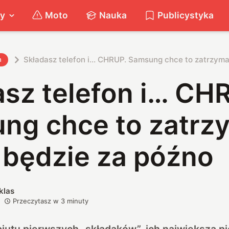
ty
Moto
Nauka
Publicystyka
Składasz telefon i… CHRUP. Samsung chce to zatrzyma
h
asz telefon i… CH
ng chce to zatrz
 będzie za późno
klas
Przeczytasz w
3
minuty
utu pierwszych „składaków”, ich największą pi