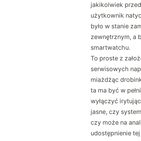
jakikolwiek przed
użytkownik natyc
było w stanie zam
zewnętrznym, a 
smartwatchu.
To proste z zało
serwisowych nap
miażdżąc drobink
ta ma być w pełn
wyłączyć irytując
jasne, czy syste
czy może na anal
udostępnienie tej