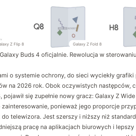
Galaxy Z Fold 8
laxy Z Flip 8
 Galaxy Buds 4 oficjalnie. Rewolucja w sterowaniu 
mi o systemie ochrony, do sieci wyciekły grafiki
ków na 2026 rok. Obok oczywistych następców, cz
 8, pojawił się zupełnie nowy gracz: Galaxy Z Wid
 zainteresowanie, ponieważ jego proporcje przy
t do telewizora. Jest szerszy i niższy niż standa
iejszą pracę na aplikacjach biurowych i lepszy 