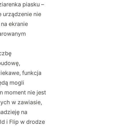
ziarenka piasku –
 urządzenie nie
 na ekranie
parowanym
iczbę
budowę,
ciekawe, funkcja
ędą mogli
en moment nie jest
nych w zawiasie,
adzieję na
ld i Flip w drodze