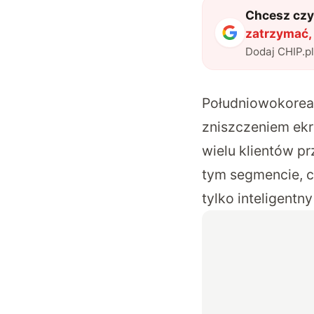
Chcesz czyt
zatrzymać,
Dodaj CHIP.p
Południowokorea
zniszczeniem ekr
wielu klientów p
tym segmencie, c
tylko inteligentn