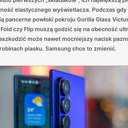
atność elastycznego wyświetlacza. Podczas gdy
ą pancerne powłoki pokroju Gorilla Glass Victu
i Fold czy Flip muszą godzić się na obecność ult
zaszkodzić może nawet mocniejszy nacisk pazn
robinach piasku. Samsung chce to zmienić.