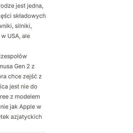
rodze jest jedna,
zęści składowych
ki, silniki,
 w USA, ale
odzespołów
musa Gen 2 z
óra chce zejść z
ca jest nie do
itree z modelem
bnie jak Apple w
etek azjatyckich