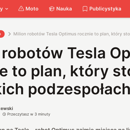
ty
Moto
Nauka
Publicystyka
Milion robotów Tesla Optimus rocznie to plan, który st
h
n robotów Tesla O
e to plan, który st
kich podzespołac
zewski
Przeczytasz w
3
minuty
n na Teslę – robot Optimus zajmie miejsca na li