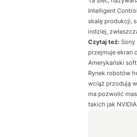
Ta sieć, nazywan
Intelligent Contr
skalę produkcji, 
indziej, zwłaszcz
Czytaj też:
Sony 
przejmuje ekran
Amerykański soft
Rynek robotów hu
wciąż przodują w
ma pozwolić masz
takich jak NVIDIA