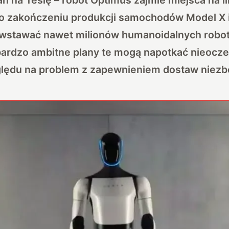
po
zakończeniu produkcji samochodów Model X 
wstawać nawet milionów humanoidalnych robo
 bardzo ambitne plany te mogą napotkać nieocz
lędu na problem z zapewnieniem dostaw niezb