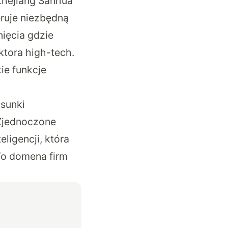
Zhejiang Sanhua
eruje niezbędną
nięcia gdzie
ktora high-tech.
ie funkcje
osunki
 Zjednoczone
ligencji, która
To domena firm