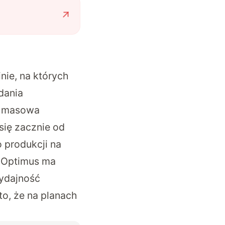
inie, na których
dania
e, masowa
się zacznie od
o produkcji na
, Optimus ma
wydajność
to, że na planach