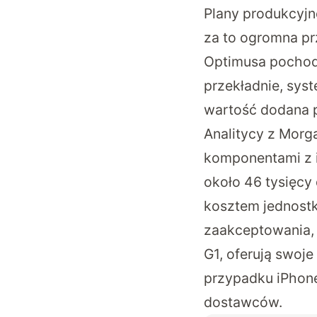
Plany produkcyjne
za to ogromna p
Optimusa pochod
przekładnie, syst
wartość dodana p
Analitycy z Morg
komponentami z i
około 46 tysięcy 
kosztem jednostk
zaakceptowania, 
G1, oferują swoje
przypadku iPhone’
dostawców.