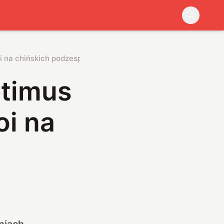
oi na chińskich podzespołach
ptimus
oi na
h
niach