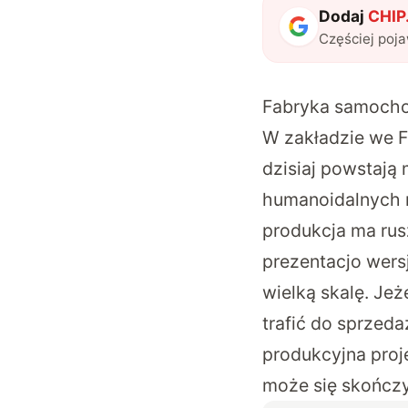
Dodaj
CHIP.
Częściej poj
Fabryka samochod
W zakładzie we F
dzisiaj powstają
humanoidalnych r
produkcja ma rus
prezentacjo
wers
wielką skalę
. Je
trafić do sprzed
produkcyjna proj
może się skończy