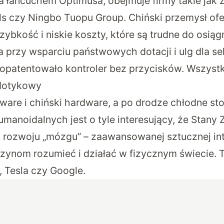
a łańcuchem Optimusa, obejmuje firmy takie jak 
ols czy Ningbo Tuopu Group. Chiński przemysł of
szybkość i niskie koszty, które są trudne do osiąg
a przy wsparciu państwowych dotacji i ulg dla se
opatentowało kontroler bez przycisków. Wszystk
 dotykowy
ware i chiński hardware, a po drodze chłodne st
manoidalnych jest o tyle interesujący, że Stany
 rozwoju „mózgu” – zaawansowanej sztucznej inte
ynom rozumieć i działać w fizycznym świecie. 
, Tesla czy Google.