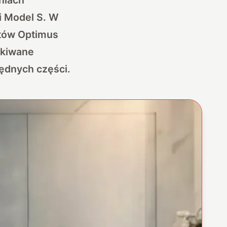
i Model S
. W
tów Optimus
ekiwane
ędnych części.