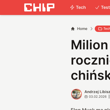
Tech
Tes
Home
Tec
Milio
roczni
chińs
Andrzej Libis
A
03.02.2026
|
Elon Musk ma pla