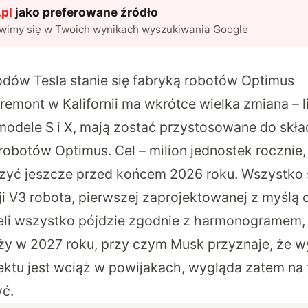
pl
jako preferowane źródło
awimy się w Twoich wynikach wyszukiwania Google
ów Tesla stanie się fabryką robotów Optimus
remont w Kalifornii ma wkrótce wielka zmiana
– l
 modele S i X, mają zostać przystosowane do skła
obotów Optimus. Cel – milion jednostek roczni
zyć jeszcze przed końcem 2026 roku. Wszystko 
ji V3 robota, pierwszej zaprojektowanej z myślą 
żeli wszystko pójdzie zgodnie z harmonogramem
aży w 2027 roku, przy czym Musk przyznaje, że 
ektu jest wciąż w powijakach, wygląda zatem na 
ć.