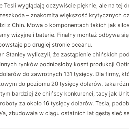
 Tesli wyglądają oczywiście pięknie, ale na tej d
rzeszkoda –
znakomita większość krytycznych c
zi z Chin
. Mowa o komponentach takich jak siłowni
emy wizyjne i baterie. Finalny montaż odbywa się
owstaje po drugiej stronie oceanu.
an Stanley wyliczyli, że zastąpienie chińskich p
nnych rynków podniosłoby koszt produkcji Opti
dolarów do zawrotnych 131 tysięcy. Dla firmy, kt
owym do poziomu 20 tysięcy dolarów, taka różni
tym bardziej że
chińscy konkurenci, tacy jak Un
 roboty za około 16 tysięcy dolarów
. Tesla, podo
a, zbudowała w ciągu ostatnich lat gęstą sieć s