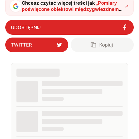
Chcesz czytać więcej treści jak
„
Pomiary
poświęcone obiektowi międzygwiezdnemu
3l/ATLAS wykryły nadnaturalne poziomy
deuteru
"
?
UDOSTĘPNIJ
TWITTER
Kopiuj