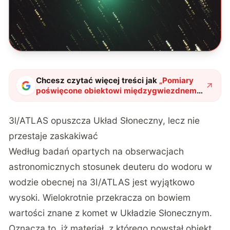
Chcesz czytać więcej treści jak
„
Pomiary
poświęcone obiektowi międzygwiezdnemu
3l/ATLAS wykryły nadnaturalne poziomy
deuteru
"
?
3l/ATLAS opuszcza Układ Słoneczny, lecz nie
przestaje zaskakiwać
Według badań opartych na obserwacjach
astronomicznych stosunek deuteru do wodoru w
wodzie obecnej na 3I/ATLAS jest wyjątkowo
wysoki.
Wielokrotnie przekracza on bowiem
wartości znane z komet w Układzie Słonecznym.
Oznacza to, iż materiał, z którego powstał obiekt,