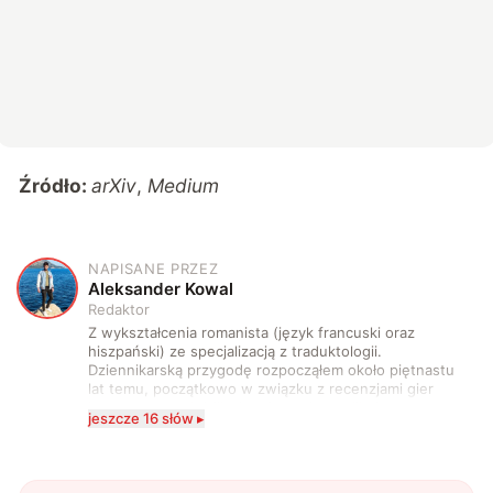
Źródło:
arXiv
,
Medium
NAPISANE PRZEZ
A
Aleksander Kowal
Redaktor
Z wykształcenia romanista (język francuski oraz
hiszpański) ze specjalizacją z traduktologii.
Dziennikarską przygodę rozpocząłem około piętnastu
lat temu, początkowo w związku z recenzjami gier
komputerowych i filmów. Obecnie publikuję
jeszcze 16 słów ▸
zdecydowanie częściej na tematy związane z nauką
oraz technologią. W wolnym czasie uwielbiam
podróżować, śledzić kinowe i książkowe nowości, a
także uprawiać oraz oglądać sport.