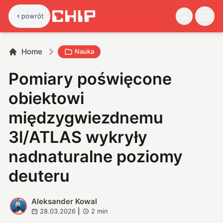
powrót
Home
Nauka
Pomiary poświęcone
obiektowi
międzygwiezdnemu
3l/ATLAS wykryły
nadnaturalne poziomy
deuteru
Aleksander Kowal
A
28.03.2026
|
2
min