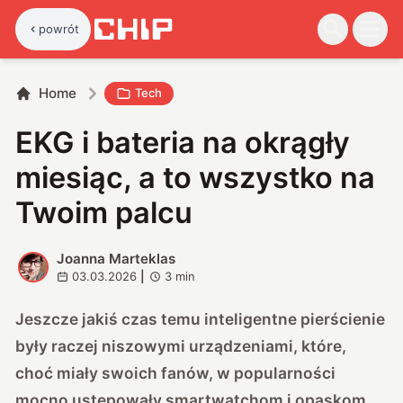
powrót
Home
Tech
EKG i bateria na okrągły
miesiąc, a to wszystko na
Twoim palcu
Joanna Marteklas
J
03.03.2026
|
3
min
Jeszcze jakiś czas temu inteligentne pierścienie
były raczej niszowymi urządzeniami, które,
choć miały swoich fanów, w popularności
mocno ustępowały smartwatchom i opaskom