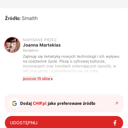
Smalth
Źródło:
NAPISANE PRZEZ
J
Joanna Marteklas
Redaktor
Zajmuję się tematyką nowych technologii i ich wpływu
na codzienne życie. Piszę o cyfrowej kulturze,
innowacjach oraz trendach zmieniających sposób, w
jaki pracujemy i komunikujemy się ze sobą.
Szczególnie interesuje mnie relacja między rozwojem
jeszcze 15 słów ▸
technologii a współczesną popkulturą. W wolnych
chwilach zakopuję się w książkach i komiksach —
najczęściej w fantastyce i wuxia.
Dodaj
CHIP.pl
jako preferowane źródło
UDOSTĘPNIJ