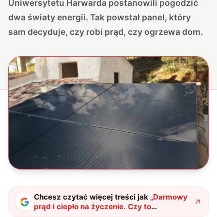
Uniwersytetu Harwarda postanowili pogodzić
dwa światy energii. Tak powstał panel, który
sam decyduje, czy robi prąd, czy ogrzewa dom.
Chcesz czytać więcej treści jak
„
Darmowy
prąd i ciepło na życzenie. Czy to
fotowoltaika, o której marzył świat?
"
?