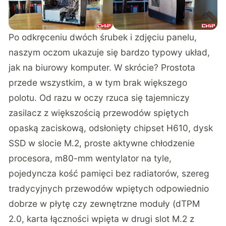
Po odkręceniu dwóch śrubek i zdjęciu panelu,
naszym oczom ukazuje się bardzo typowy układ,
jak na biurowy komputer. W skrócie? Prostota
przede wszystkim, a w tym brak większego
polotu. Od razu w oczy rzuca się tajemniczy
zasilacz z większością przewodów spiętych
opaską zaciskową, odsłonięty chipset H610, dysk
SSD w slocie M.2, proste aktywne chłodzenie
procesora, m80-mm wentylator na tyle,
pojedyncza kość pamięci bez radiatorów, szereg
tradycyjnych przewodów wpiętych odpowiednio
dobrze w płytę czy zewnętrzne moduły (dTPM
2.0, karta łączności wpięta w drugi slot M.2 z