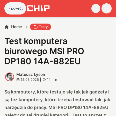
powrót
Home
Testy
Test komputera
biurowego MSI PRO
DP180 14A-882EU
Mateusz Łysoń
M
12.03.2026
|
14
min
Są komputery, które testuje się tak jak gadżety i
są też komputery, które trzeba testować tak, jak
narzędzia do pracy.
MSI PRO DP180 14A
-882EU
należy do tej drugiej kategorii. Jest to sprzęt z