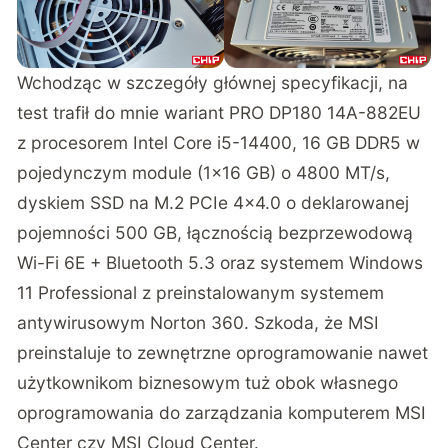
Wchodząc w szczegóły głównej specyfikacji, na
test trafił do mnie wariant PRO DP180 14A-882EU
z procesorem Intel Core i5-14400, 16 GB DDR5 w
pojedynczym module (1×16 GB) o 4800 MT/s,
dyskiem SSD na M.2 PCIe 4×4.0 o deklarowanej
pojemności 500 GB, łącznością bezprzewodową
Wi-Fi 6E + Bluetooth 5.3 oraz systemem Windows
11 Professional z preinstalowanym systemem
antywirusowym Norton 360. Szkoda, że MSI
preinstaluje to zewnętrzne oprogramowanie nawet
użytkownikom biznesowym tuż obok własnego
oprogramowania do zarządzania komputerem MSI
Center czy MSI Cloud Center.