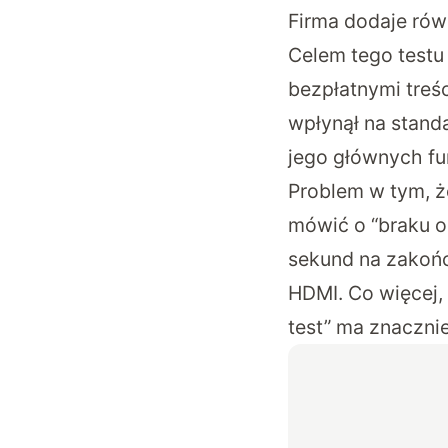
Firma dodaje równ
Celem tego test
bezpłatnymi treś
wpłynął na stand
jego głównych fun
Problem w tym, ż
mówić o “braku o
sekund na zakońc
HDMI. Co więcej, 
test” ma znacznie