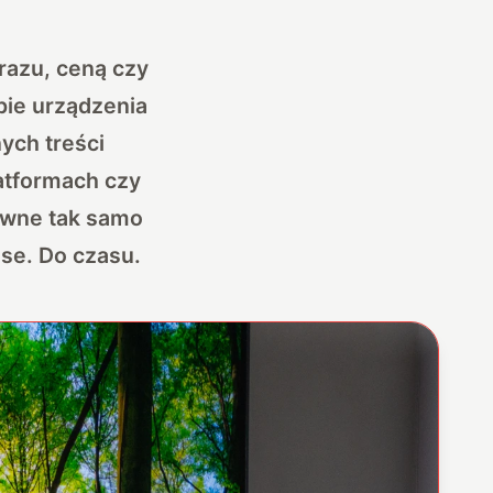
razu, ceną czy
upie urządzenia
ych treści
atformach czy
ewne tak samo
nse. Do czasu.