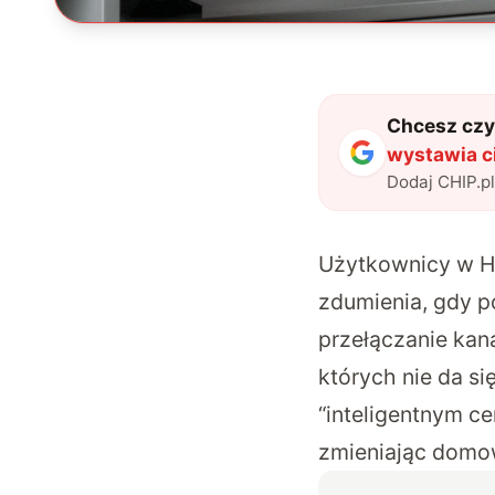
Chcesz czyt
wystawia ci
Dodaj CHIP.p
Użytkownicy w His
zdumienia, gdy p
przełączanie kan
których nie da si
“inteligentnym c
zmieniając domow