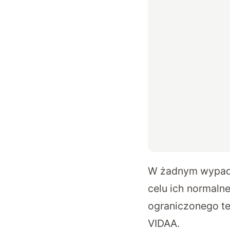
W żadnym wypadk
celu ich normaln
ograniczonego t
VIDAA.