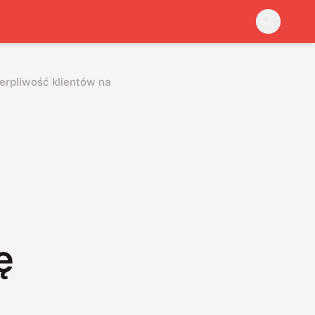
erpliwość klientów na wielką próbę
ę