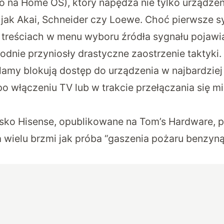
na Home OS), który napędza nie tylko urządzeni
e jak Akai, Schneider czy Loewe. Choć pierwsze s
reściach w menu wyboru źródła sygnału pojawia
godnie przyniosły drastyczne zaostrzenie taktyki
klamy blokują dostęp do urządzenia w najbardziej
o włączeniu TV lub w trakcie przełączania się m
isko Hisense,
opublikowane na Tom’s Hardware
, 
a wielu brzmi jak próba “gaszenia pożaru benzyną