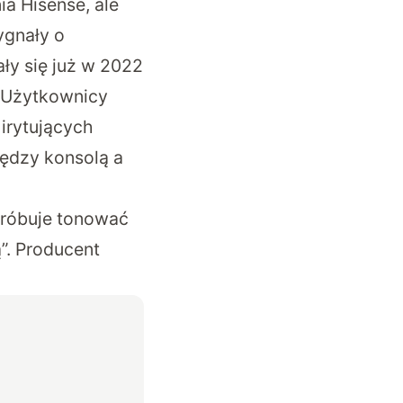
a Hisense, ale
ygnały o
ły się już w 2022
. Użytkownicy
 irytujących
iędzy konsolą a
próbuje tonować
”. Producent