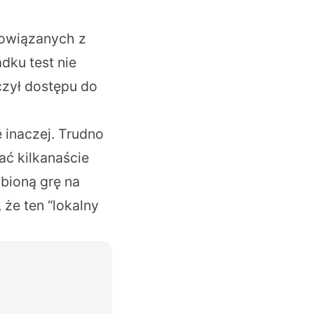
powiązanych z
dku test nie
czył dostępu do
 inaczej. Trudno
ać kilkanaście
bioną grę na
 że ten “lokalny