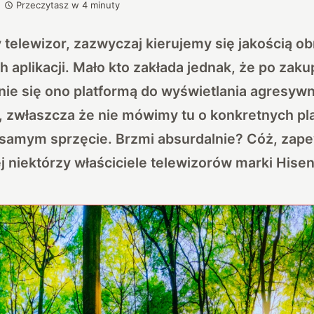
Przeczytasz w
4
minuty
telewizor, zazwyczaj kierujemy się jakością ob
h aplikacji. Mało kto zakłada jednak, że po zak
nie się ono platformą do wyświetlania agresywn
 zwłaszcza że nie mówimy tu o konkretnych pl
o samym sprzęcie. Brzmi absurdalnie? Cóż, zap
j niektórzy właściciele telewizorów marki Hise