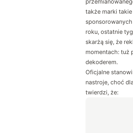
przemianowanego 
także marki taki
sponsorowanych t
roku, ostatnie ty
skarżą się, że re
momentach: tuż p
dekoderem.
Oficjalne stanow
nastroje, choć dl
twierdzi, że: