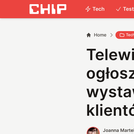
Tech
Tes
Home
Tec
Telewi
ogłos
wysta
klient
Joanna Marte
J