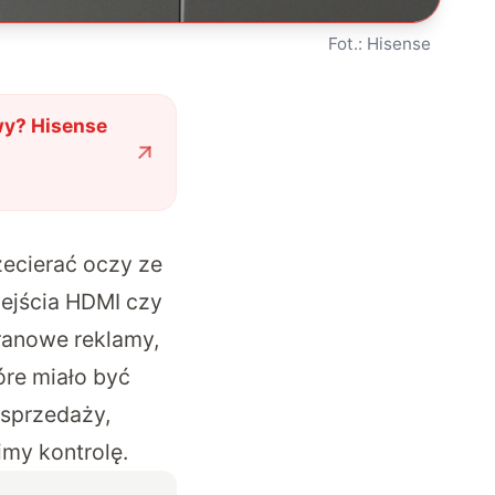
Fot.: Hisense
wy? Hisense
zecierać oczy ze
ejścia HDMI czy
kranowe reklamy,
óre miało być
 sprzedaży,
imy kontrolę.