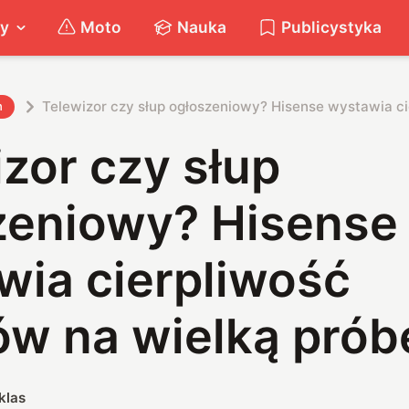
ty
Moto
Nauka
Publicystyka
Telewizor czy słup ogłoszeniowy? Hisense wystawia ci
h
zor czy słup
zeniowy? Hisense
wia cierpliwość
ów na wielką prób
klas