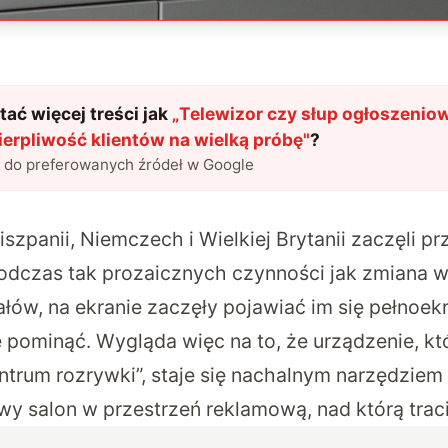
ać więcej treści jak
„
Telewizor czy słup ogłoszenio
erpliwość klientów na wielką próbę
"
?
l do preferowanych źródeł w Google
zpanii, Niemczech i Wielkiej Brytanii zaczęli pr
odczas tak prozaicznych czynności jak zmiana w
ałów, na ekranie zaczęły pojawiać im się pełnoe
ę pominąć. Wygląda więc na to, że urządzenie, kt
entrum rozrywki”, staje się nachalnym narzędziem
y salon w przestrzeń reklamową, nad którą trac