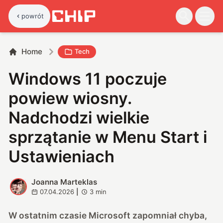
powrót
Home
Tech
Windows 11 poczuje
powiew wiosny.
Nadchodzi wielkie
sprzątanie w Menu Start i
Ustawieniach
Joanna Marteklas
J
07.04.2026
|
3
min
W ostatnim czasie Microsoft zapomniał chyba,