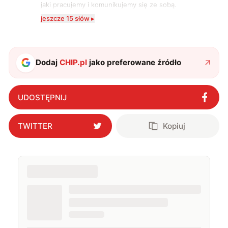
jaki pracujemy i komunikujemy się ze sobą.
Szczególnie interesuje mnie relacja między rozwojem
jeszcze 15 słów ▸
technologii a współczesną popkulturą. W wolnych
chwilach zakopuję się w książkach i komiksach —
najczęściej w fantastyce i wuxia.
Dodaj
CHIP.pl
jako preferowane źródło
UDOSTĘPNIJ
TWITTER
Kopiuj