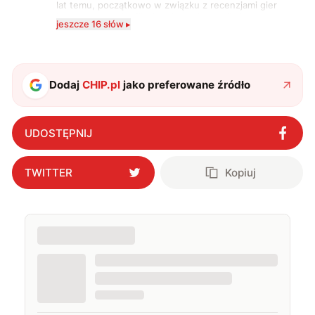
lat temu, początkowo w związku z recenzjami gier
komputerowych i filmów. Obecnie publikuję
jeszcze 16 słów ▸
zdecydowanie częściej na tematy związane z nauką
oraz technologią. W wolnym czasie uwielbiam
podróżować, śledzić kinowe i książkowe nowości, a
także uprawiać oraz oglądać sport.
Dodaj
CHIP.pl
jako preferowane źródło
UDOSTĘPNIJ
TWITTER
Kopiuj