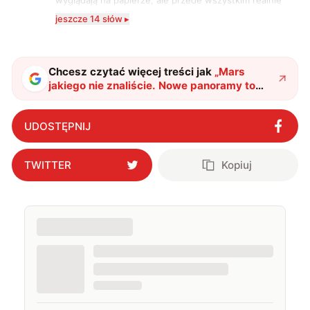
wpływają na komfort, wygodę i sposób, w jaki
jeszcze 14 słów ▸
korzystamy z technologii na co dzień. Ukończyłam
studia dziennikarskie oraz szkolenia z zakresu
sztucznej inteligencji. Prywatnie uwielbiam gry i
muzykę.
Chcesz czytać więcej treści jak
„
Mars
jakiego nie znaliście. Nowe panoramy to
fascynująca podróż przez miliardy lat
"
?
UDOSTĘPNIJ
TWITTER
Kopiuj