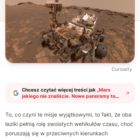
Curiosity
Chcesz czytać więcej treści jak
„
Mars
jakiego nie znaliście. Nowe panoramy to
fascynująca podróż przez miliardy lat
"
?
To, co czyni te misje wyjątkowymi, to fakt, że oba
łaziki pełnią rolę swoistych wehikułów czasu, choć
poruszają się w przeciwnych kierunkach