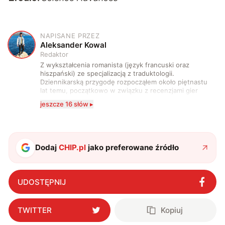
NAPISANE PRZEZ
A
Aleksander Kowal
Redaktor
Z wykształcenia romanista (język francuski oraz
hiszpański) ze specjalizacją z traduktologii.
Dziennikarską przygodę rozpocząłem około piętnastu
lat temu, początkowo w związku z recenzjami gier
komputerowych i filmów. Obecnie publikuję
jeszcze 16 słów ▸
zdecydowanie częściej na tematy związane z nauką
oraz technologią. W wolnym czasie uwielbiam
podróżować, śledzić kinowe i książkowe nowości, a
także uprawiać oraz oglądać sport.
Dodaj
CHIP.pl
jako preferowane źródło
UDOSTĘPNIJ
TWITTER
Kopiuj