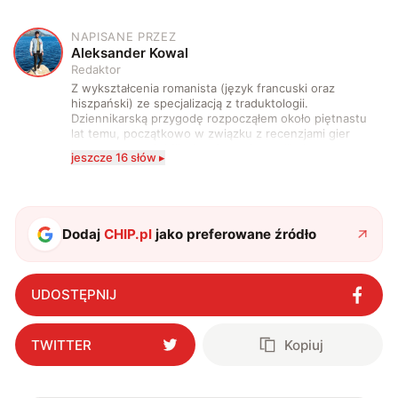
NAPISANE PRZEZ
A
Aleksander Kowal
Redaktor
Z wykształcenia romanista (język francuski oraz
hiszpański) ze specjalizacją z traduktologii.
Dziennikarską przygodę rozpocząłem około piętnastu
lat temu, początkowo w związku z recenzjami gier
komputerowych i filmów. Obecnie publikuję
jeszcze 16 słów ▸
zdecydowanie częściej na tematy związane z nauką
oraz technologią. W wolnym czasie uwielbiam
podróżować, śledzić kinowe i książkowe nowości, a
także uprawiać oraz oglądać sport.
Dodaj
CHIP.pl
jako preferowane źródło
UDOSTĘPNIJ
TWITTER
Kopiuj