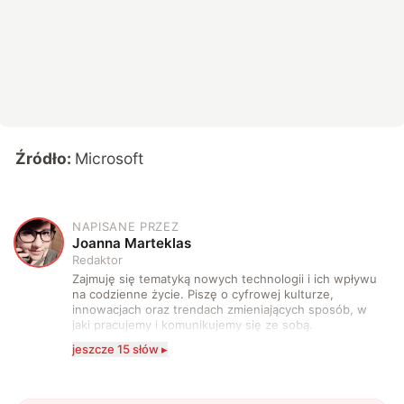
Źródło:
Microsoft
NAPISANE PRZEZ
J
Joanna Marteklas
Redaktor
Zajmuję się tematyką nowych technologii i ich wpływu
na codzienne życie. Piszę o cyfrowej kulturze,
innowacjach oraz trendach zmieniających sposób, w
jaki pracujemy i komunikujemy się ze sobą.
Szczególnie interesuje mnie relacja między rozwojem
jeszcze 15 słów ▸
technologii a współczesną popkulturą. W wolnych
chwilach zakopuję się w książkach i komiksach —
najczęściej w fantastyce i wuxia.