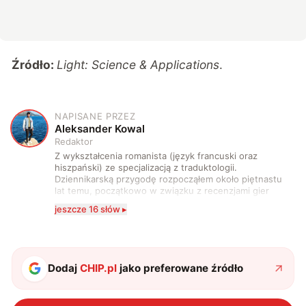
Źródło:
Light: Science & Applications
.
NAPISANE PRZEZ
A
Aleksander Kowal
Redaktor
Z wykształcenia romanista (język francuski oraz
hiszpański) ze specjalizacją z traduktologii.
Dziennikarską przygodę rozpocząłem około piętnastu
lat temu, początkowo w związku z recenzjami gier
komputerowych i filmów. Obecnie publikuję
jeszcze 16 słów ▸
zdecydowanie częściej na tematy związane z nauką
oraz technologią. W wolnym czasie uwielbiam
podróżować, śledzić kinowe i książkowe nowości, a
także uprawiać oraz oglądać sport.
Dodaj
CHIP.pl
jako preferowane źródło