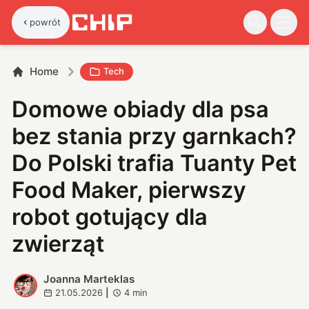
powrót
Home
Tech
Domowe obiady dla psa
bez stania przy garnkach?
Do Polski trafia Tuanty Pet
Food Maker, pierwszy
robot gotujący dla
zwierząt
Joanna Marteklas
J
21.05.2026
|
4
min