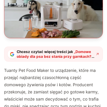
Chcesz czytać więcej treści jak
„
Domowe
obiady dla psa bez stania przy garnkach?
Do Polski trafia Tuanty Pet Food Maker,
pierwszy robot gotujący dla zwierząt
"
?
Tuanty Pet Food Maker
to urządzenie, które ma
przejąć najbardziej czasochłonną część
domowego żywienia psów i kotów. Producent
przekonuje, że zamiast sięgać po gotowe karmy,
właściciel może sam decydować o tym, co trafia
do miski, nie spędzając przy tym godzin w kuchni.