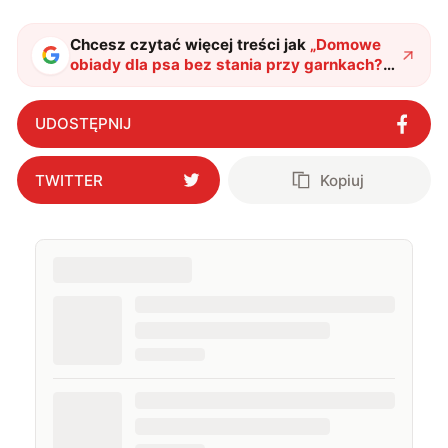
najczęściej w fantastyce i wuxia.
Chcesz czytać więcej treści jak
„
Domowe
obiady dla psa bez stania przy garnkach?
Do Polski trafia Tuanty Pet Food Maker,
pierwszy robot gotujący dla zwierząt
"
?
UDOSTĘPNIJ
TWITTER
Kopiuj