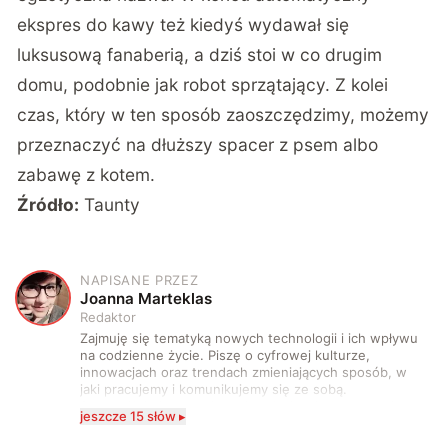
ekspres do kawy też kiedyś wydawał się
luksusową fanaberią, a dziś stoi w co drugim
domu, podobnie jak robot sprzątający. Z kolei
czas, który w ten sposób zaoszczędzimy, możemy
przeznaczyć na dłuższy spacer z psem albo
zabawę z kotem.
Źródło:
Taunty
NAPISANE PRZEZ
J
Joanna Marteklas
Redaktor
Zajmuję się tematyką nowych technologii i ich wpływu
na codzienne życie. Piszę o cyfrowej kulturze,
innowacjach oraz trendach zmieniających sposób, w
jaki pracujemy i komunikujemy się ze sobą.
Szczególnie interesuje mnie relacja między rozwojem
jeszcze 15 słów ▸
technologii a współczesną popkulturą. W wolnych
chwilach zakopuję się w książkach i komiksach —