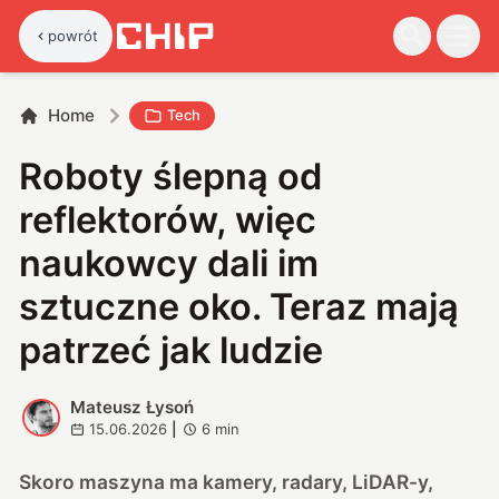
powrót
Home
Tech
Roboty ślepną od
reflektorów, więc
naukowcy dali im
sztuczne oko. Teraz mają
patrzeć jak ludzie
Mateusz Łysoń
M
15.06.2026
|
6
min
Skoro maszyna ma kamery, radary, LiDAR-y,