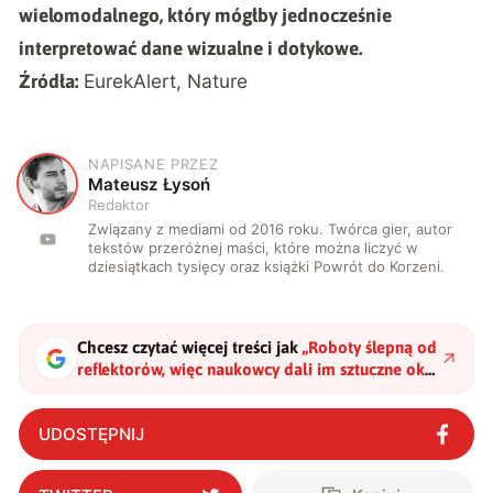
wielomodalnego, który mógłby jednocześnie
interpretować dane wizualne i dotykowe.
EurekAlert
,
Nature
Źródła:
NAPISANE PRZEZ
M
Mateusz Łysoń
Redaktor
Związany z mediami od 2016 roku. Twórca gier, autor
tekstów przeróżnej maści, które można liczyć w
dziesiątkach tysięcy oraz książki Powrót do Korzeni.
Chcesz czytać więcej treści jak
„
Roboty ślepną od
reflektorów, więc naukowcy dali im sztuczne oko.
Teraz mają patrzeć jak ludzie
"
?
UDOSTĘPNIJ