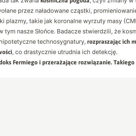
ada tak zwana
, czyli zmiany w
kosmiczna pogoda
łane przez naładowane cząstki, promieniowani
ki plazmy, takie jak koronalne wyrzuty masy (C
w tym nasze Słońce. Badacze stwierdzili, że ko
hipotetyczne technosygnatury,
rozpraszając ich 
, co drastycznie utrudnia ich detekcję.
wości
doks Fermiego i przerażające rozwiązanie. Takiego