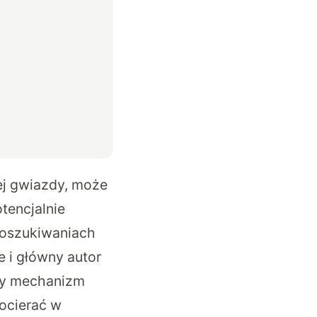
ej gwiazdy, może
tencjalnie
poszukiwaniach
e i główny autor
tny mechanizm
ocierać w