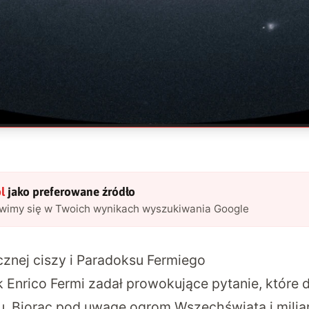
l
jako preferowane źródło
awimy się w Twoich wynikach wyszukiwania Google
znej ciszy i Paradoksu Fermiego
 Enrico Fermi zadał prowokujące pytanie, które 
 Biorąc pod uwagę ogrom Wszechświata i miliar