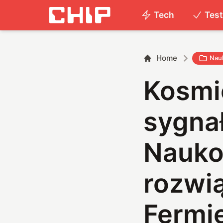
Tech
Tes
Home
Nau
Kosmi
sygnał
Nauko
rozwi
Fermi