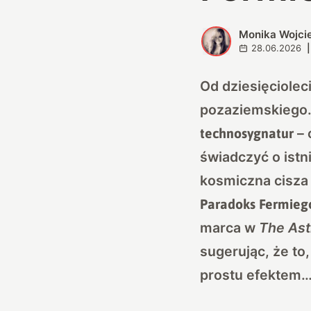
Monika Wojc
M
28.06.2026
|
Od dziesięciolec
pozaziemskiego.
– 
technosygnatur
świadczyć o ist
kosmiczna cisza 
Paradoks Fermieg
marca w
The Ast
sugerując, że to
prostu efektem…