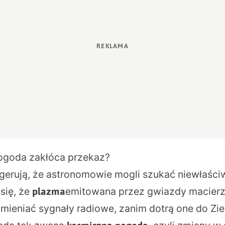
ogoda zakłóca przekaz?
erują, że astronomowie mogli szukać niewłaści
się, że
emitowana przez gwiazdy macierz
plazma
ieniać sygnały radiowe, zanim dotrą one do Zie