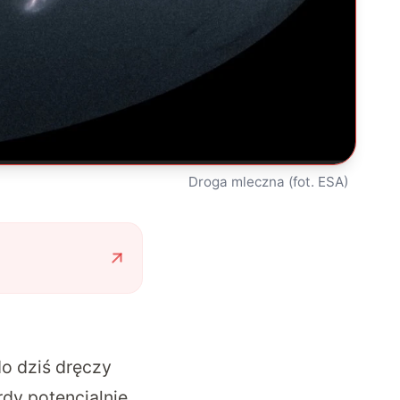
Droga mleczna (fot. ESA)
do dziś dręczy
dy potencjalnie