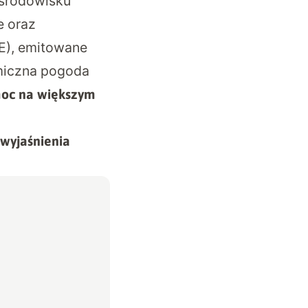
 środowisku
e oraz
ME), emitowane
smiczna pogoda
moc na większym
 wyjaśnienia