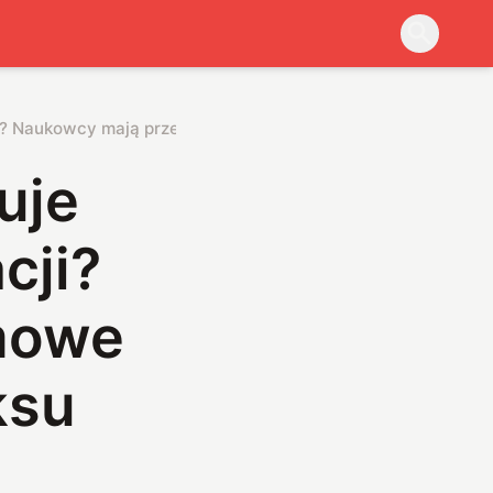
ji? Naukowcy mają przełomowe rozwiązanie dla Paradoksu Fe
uje
cji?
mowe
ksu