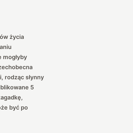
dów życia
aniu
e mogłyby
szechobecna
, rodząc słynny
ublikowane 5
 zagadkę,
oże być po