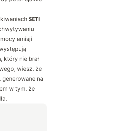
zukiwaniach
SETI
ychwytywaniu
mocy emisji
 występują
 który nie brał
wego, wiesz, że
y, generowane na
lem w tym, że
ła.