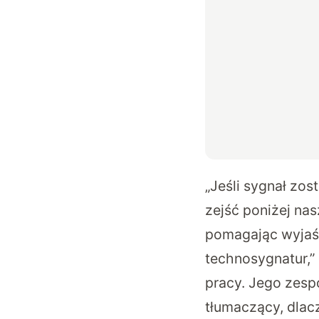
„Jeśli sygnał zo
zejść poniżej nas
pomagając wyjaśn
technosygnatur,” 
pracy. Jego zesp
tłumaczący, dlac