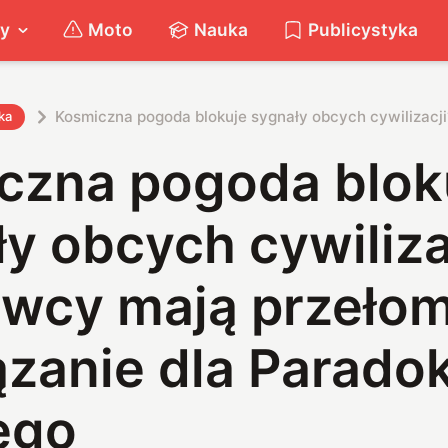
ty
Moto
Nauka
Publicystyka
Kosmiczna pogoda blokuje sygnały obcych cywilizac
ka
czna pogoda blok
y obcych cywiliza
wcy mają przeło
ązanie dla Parado
ego