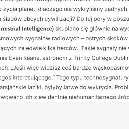
o życia planet, dlaczego nie wykryliśmy żadnych
 śladów obcych cywilizacji? Do tej pory w pos
skupiano się głównie na w
rrestrial Intelligence)
mowych sygnałów radiowych – ostrych skoków 
jących zaledwie kilka herców. „Takie sygnały nie
śnia Evan Keane, astronom z Trinity College Dublin,
ach. „Jeśli więc widzisz coś bardzo wąskopasmo
egoś interesującego.” Tego typu technosygnatur
rsjańskie łaziki, byłyby łatwe do wykrycia. Prob
rwowano ich z ewidentnie niehumanitarnego źród