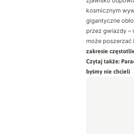
zjawisko odpowi
kosmicznym wywo
gigantyczne obło
przez gwiazdy – 
może poszerzać 
zakresie częstotli
Czytaj także:
Para
byśmy nie chcieli