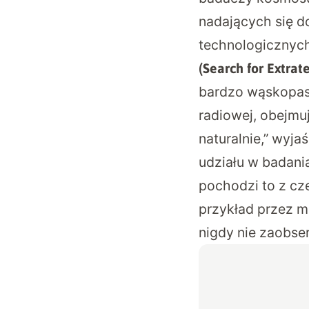
nadających się d
technologicznych
(Search for Extrate
bardzo wąskopas
radiowej, obejmu
naturalnie,” wyja
udziału w badani
pochodzi to z cz
przykład przez ma
nigdy nie zaobse