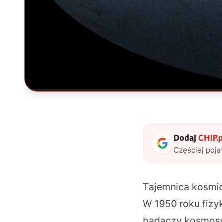
Dodaj
CHIP.p
Częściej poj
Tajemnica kosmic
W 1950 roku fizyk
badaczy kosmosu.