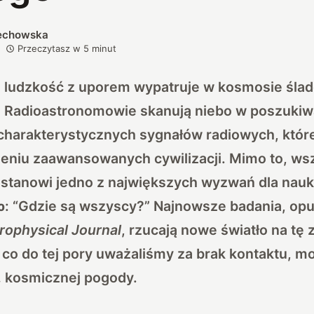
iechowska
Przeczytasz w
5
minut
i ludzkość z uporem wypatruje w kosmosie śla
 Radioastronomowie skanują niebo w poszukiw
charakterystycznych sygnałów radiowych, któr
nieniu zaawansowanych cywilizacji. Mimo to, w
stanowi jedno z największych wyzwań dla nauki
: “Gdzie są wszyscy?” Najnowsze badania, op
o
rophysical Journal
, rzucają nowe światło na tę
, co do tej pory uważaliśmy za brak kontaktu, m
 kosmicznej pogody.