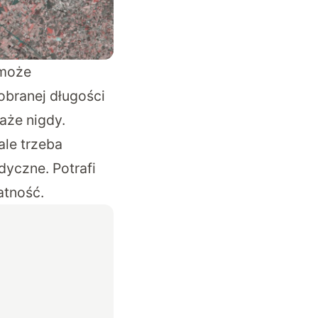
 może
obranej długości
aże nigdy.
ale trzeba
dyczne. Potrafi
atność.