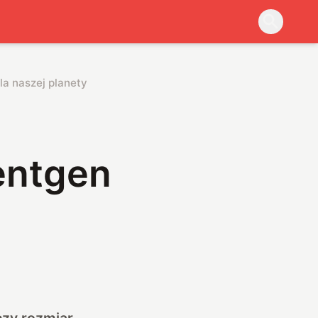
a naszej planety
entgen
 czy rozmiar