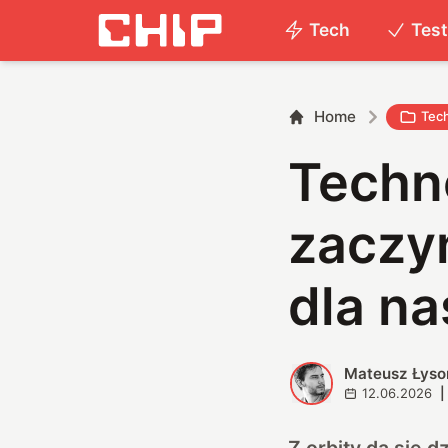
Tech
Tes
Home
Tec
Techn
zaczy
dla na
Mateusz Łyso
M
12.06.2026
|
Z orbity da się d