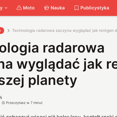
ty
Moto
Nauka
Publicystyka
Technologia radarowa zaczyna wyglądać jak rentgen dl
h
ologia radarowa
na wyglądać jak r
szej planety
ń
Przeczytasz w
7
minut
ziś zobaczyć więcej niż kolor lasu, kształt rzeki