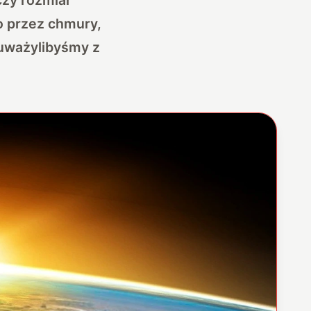
o przez chmury,
auważylibyśmy z