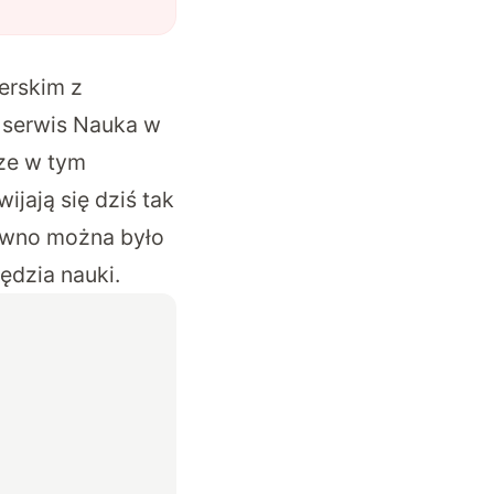
erskim z
 serwis Nauka w
sze w tym
ijają się dziś tak
dawno można było
ędzia nauki.