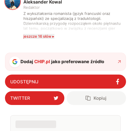
A
Aleksander Kowal
Redaktor
Z wykształcenia romanista (język francuski oraz
hiszpański) ze specjalizacją z traduktologii.
Dziennikarską przygodę rozpocząłem około piętnastu
lat temu, początkowo w związku z recenzjami gier
komputerowych i filmów. Obecnie publikuję
jeszcze 16 słów ▸
zdecydowanie częściej na tematy związane z nauką
oraz technologią. W wolnym czasie uwielbiam
podróżować, śledzić kinowe i książkowe nowości, a
także uprawiać oraz oglądać sport.
Dodaj
CHIP.pl
jako preferowane źródło
UDOSTĘPNIJ
TWITTER
Kopiuj